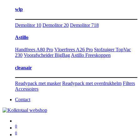
wlp
Demolitor 10
Demolitor 20
Demolitor 718
Astillo
Handfrees A80 Pro
Vloerfrees A26 Pro
Stofzuiger TopVac
230
Voorafscheider BigBag
Astillo Freeskoppen
cleanair
Readypack met masker
Readypack met overdrukhelm
Filters
Accessoires
Contact
0
0