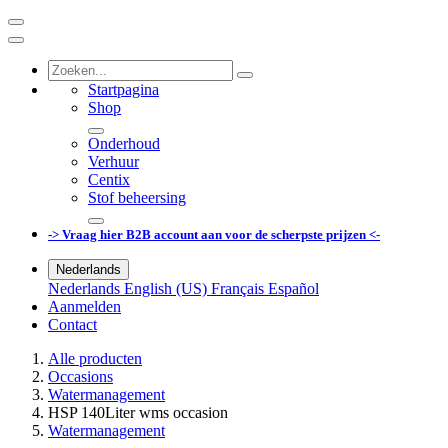
Startpagina
Shop
Onderhoud
Verhuur
Centix
Stof beheersing
-> Vraag hier B2B account aan voor de scherpste prijzen <-
Nederlands
Nederlands
English (US)
Français
Español
Aanmelden
Contact
Alle producten
Occasions
Watermanagement
HSP 140Liter wms occasion
Watermanagement