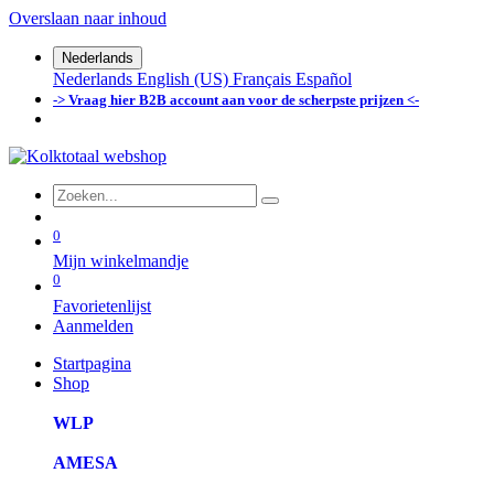
Overslaan naar inhoud
Nederlands
Nederlands
English (US)
Français
Español
-> Vraag hier B2B account aan voor de scherpste prijzen <-
0
Mijn winkelmandje
0
Favorietenlijst
Aanmelden
Startpagina
Shop
WLP
AMESA