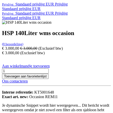
Standaard prijslijst EUR
Prijslijst
Prijslijst:
Standaard prijslijst EUR
Standaard prijslijst EUR
Prijslijst
Prijslijst:
Standaard prijslijst EUR
HSP 140Liter wms occasion
(0 beoordeling)
€
3.000,00
€
3.000,00
(Exclusief btw)
€
3.000,00
(Exclusief btw)
Aan winkelmandje toevoegen
Toevoegen aan favorietenlijst
Ons contacteren
Interne referentie:
KT5001648
Exact art. new:
Occasion REM11
Je dynamische Snippet wordt hier weergegeven... Dit bericht wordt
weergegeven omdat je niet zowel een filter als een sjabloon hebt