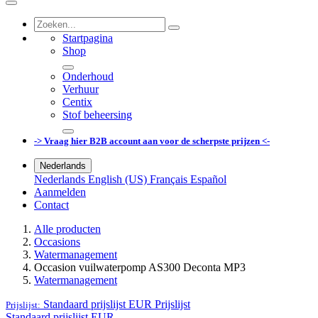
Startpagina
Shop
Onderhoud
Verhuur
Centix
Stof beheersing
-> Vraag hier B2B account aan voor de scherpste prijzen <-
Nederlands
Nederlands
English (US)
Français
Español
Aanmelden
Contact
Alle producten
Occasions
Watermanagement
Occasion vuilwaterpomp AS300 Deconta MP3
Watermanagement
Standaard prijslijst EUR
Prijslijst
Prijslijst:
Standaard prijslijst EUR