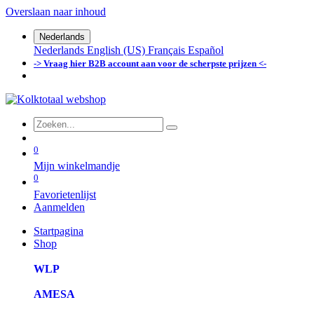
Overslaan naar inhoud
Nederlands
Nederlands
English (US)
Français
Español
-> Vraag hier B2B account aan voor de scherpste prijzen <-
0
Mijn winkelmandje
0
Favorietenlijst
Aanmelden
Startpagina
Shop
WLP
AMESA