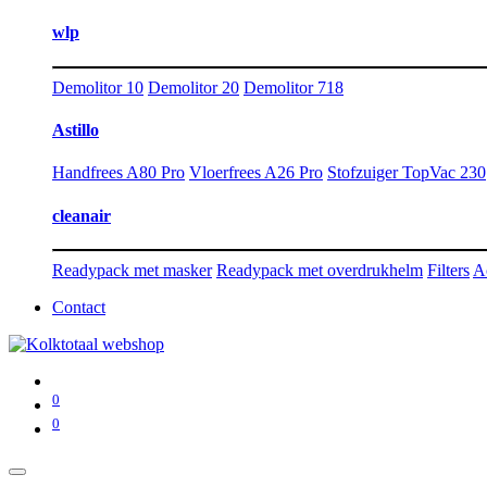
wlp
Demolitor 10
Demolitor 20
Demolitor 718
Astillo
Handfrees A80 Pro
Vloerfrees A26 Pro
Stofzuiger TopVac 230
cleanair
Readypack met masker
Readypack met overdrukhelm
Filters
A
Contact
0
0