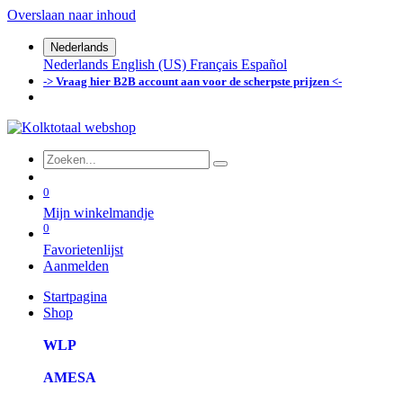
Overslaan naar inhoud
Nederlands
Nederlands
English (US)
Français
Español
-> Vraag hier B2B account aan voor de scherpste prijzen <-
0
Mijn winkelmandje
0
Favorietenlijst
Aanmelden
Startpagina
Shop
WLP
AMESA