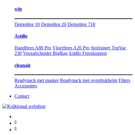
wlp
Demolitor 10
Demolitor 20
Demolitor 718
Astillo
Handfrees A80 Pro
Vloerfrees A26 Pro
Stofzuiger TopVac
230
Voorafscheider BigBag
Astillo Freeskoppen
cleanair
Readypack met masker
Readypack met overdrukhelm
Filters
Accessoires
Contact
0
0