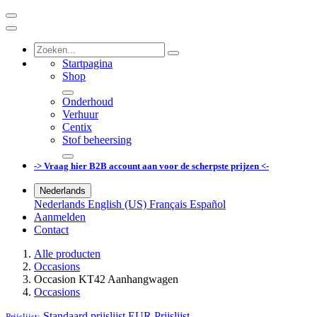
Startpagina
Shop
Onderhoud
Verhuur
Centix
Stof beheersing
-> Vraag hier B2B account aan voor de scherpste prijzen <-
Nederlands
Nederlands
English (US)
Français
Español
Aanmelden
Contact
Alle producten
Occasions
Occasion KT42 Aanhangwagen
Occasions
Standaard prijslijst EUR
Prijslijst
Prijslijst: