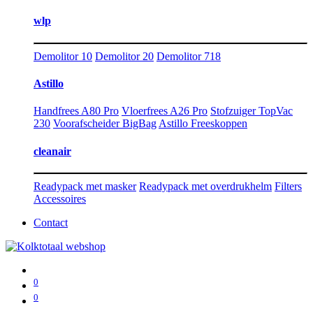
wlp
Demolitor 10
Demolitor 20
Demolitor 718
Astillo
Handfrees A80 Pro
Vloerfrees A26 Pro
Stofzuiger TopVac
230
Voorafscheider BigBag
Astillo Freeskoppen
cleanair
Readypack met masker
Readypack met overdrukhelm
Filters
Accessoires
Contact
0
0