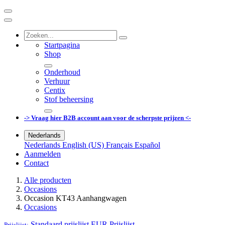
Startpagina
Shop
Onderhoud
Verhuur
Centix
Stof beheersing
-> Vraag hier B2B account aan voor de scherpste prijzen <-
Nederlands
Nederlands
English (US)
Français
Español
Aanmelden
Contact
Alle producten
Occasions
Occasion KT43 Aanhangwagen
Occasions
Standaard prijslijst EUR
Prijslijst
Prijslijst: