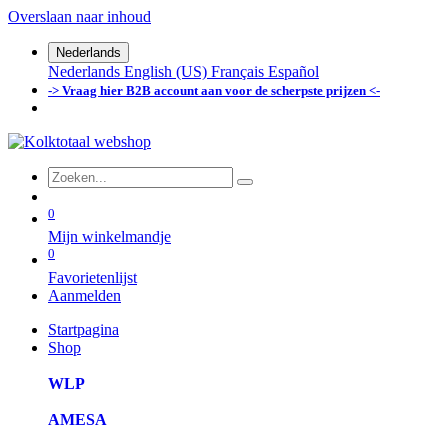
Overslaan naar inhoud
Nederlands
Nederlands
English (US)
Français
Español
-> Vraag hier B2B account aan voor de scherpste prijzen <-
0
Mijn winkelmandje
0
Favorietenlijst
Aanmelden
Startpagina
Shop
WLP
AMESA