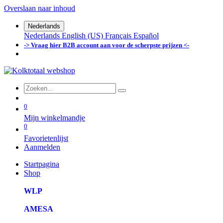
Overslaan naar inhoud
Nederlands
Nederlands
English (US)
Français
Español
-> Vraag hier B2B account aan voor de scherpste prijzen <-
0
Mijn winkelmandje
0
Favorietenlijst
Aanmelden
Startpagina
Shop
WLP
AMESA