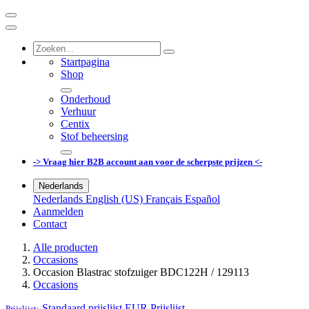
Startpagina
Shop
Onderhoud
Verhuur
Centix
Stof beheersing
-> Vraag hier B2B account aan voor de scherpste prijzen <-
Nederlands
Nederlands
English (US)
Français
Español
Aanmelden
Contact
Alle producten
Occasions
Occasion Blastrac stofzuiger BDC122H / 129113
Occasions
Standaard prijslijst EUR
Prijslijst
Prijslijst: