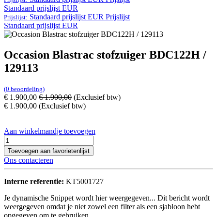
Standaard prijslijst EUR
Standaard prijslijst EUR
Prijslijst
Prijslijst:
Standaard prijslijst EUR
Occasion Blastrac stofzuiger BDC122H /
129113
(0 beoordeling)
€
1.900,00
€
1.900,00
(Exclusief btw)
€
1.900,00
(Exclusief btw)
Aan winkelmandje toevoegen
Toevoegen aan favorietenlijst
Ons contacteren
Interne referentie:
KT5001727
Je dynamische Snippet wordt hier weergegeven... Dit bericht wordt
weergegeven omdat je niet zowel een filter als een sjabloon hebt
opgegeven om te gebruiken.