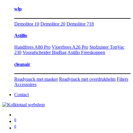
wlp
Demolitor 10
Demolitor 20
Demolitor 718
Astillo
Handfrees A80 Pro
Vloerfrees A26 Pro
Stofzuiger TopVac
230
Voorafscheider BigBag
Astillo Freeskoppen
cleanair
Readypack met masker
Readypack met overdrukhelm
Filters
Accessoires
Contact
0
0