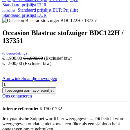
Standaard prijslijst EUR
Standaard prijslijst EUR
Prijslijst
Prijslijst:
Standaard prijslijst EUR
Occasion Blastrac stofzuiger BDC122H /
137351
(0 beoordeling)
€
1.900,00
€
1.900,00
(Exclusief btw)
€
1.900,00
(Exclusief btw)
Aan winkelmandje toevoegen
Toevoegen aan favorietenlijst
Ons contacteren
Interne referentie:
KT5001732
Je dynamische Snippet wordt hier weergegeven... Dit bericht wordt
weergegeven omdat je niet zowel een filter als een sjabloon hebt
opgegeven om te gebruiken.