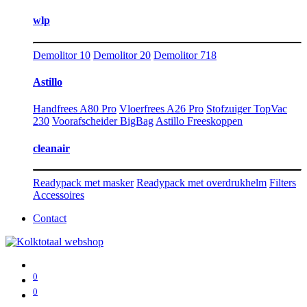
wlp
Demolitor 10
Demolitor 20
Demolitor 718
Astillo
Handfrees A80 Pro
Vloerfrees A26 Pro
Stofzuiger TopVac
230
Voorafscheider BigBag
Astillo Freeskoppen
cleanair
Readypack met masker
Readypack met overdrukhelm
Filters
Accessoires
Contact
0
0