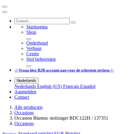
Startpagina
Shop
Onderhoud
Verhuur
Centix
Stof beheersing
-> Vraag hier B2B account aan voor de scherpste prijzen <-
Nederlands
Nederlands
English (US)
Français
Español
Aanmelden
Contact
Alle producten
Occasions
Occasion Blastrac stofzuiger BDC122H / 137351
Occasions
Standaard prijslijst EUR
Prijslijst
Prijslijst: