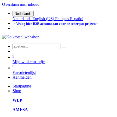
Overslaan naar inhoud
Nederlands
Nederlands
English (US)
Français
Español
-> Vraag hier B2B account aan voor de scherpste prijzen <-
0
Mijn winkelmandje
0
Favorietenlijst
Aanmelden
Startpagina
Shop
WLP
AMESA