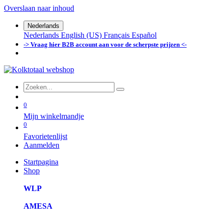
Overslaan naar inhoud
Nederlands
Nederlands
English (US)
Français
Español
-> Vraag hier B2B account aan voor de scherpste prijzen <-
0
Mijn winkelmandje
0
Favorietenlijst
Aanmelden
Startpagina
Shop
WLP
AMESA