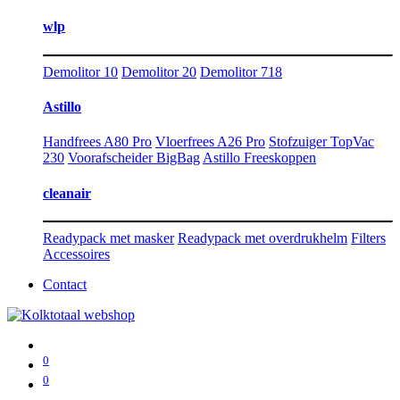
wlp
Demolitor 10
Demolitor 20
Demolitor 718
Astillo
Handfrees A80 Pro
Vloerfrees A26 Pro
Stofzuiger TopVac
230
Voorafscheider BigBag
Astillo Freeskoppen
cleanair
Readypack met masker
Readypack met overdrukhelm
Filters
Accessoires
Contact
0
0