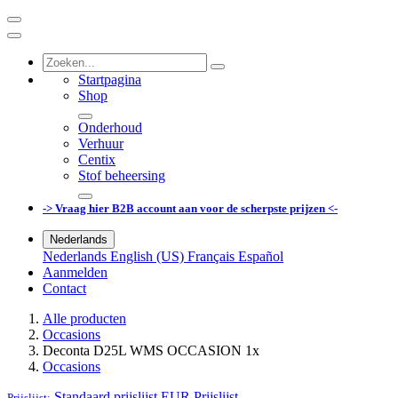
Startpagina
Shop
Onderhoud
Verhuur
Centix
Stof beheersing
-> Vraag hier B2B account aan voor de scherpste prijzen <-
Nederlands
Nederlands
English (US)
Français
Español
Aanmelden
Contact
Alle producten
Occasions
Deconta D25L WMS OCCASION 1x
Occasions
Standaard prijslijst EUR
Prijslijst
Prijslijst: