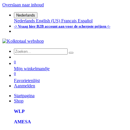
Overslaan naar inhoud
Nederlands
Nederlands
English (US)
Français
Español
-> Vraag hier B2B account aan voor de scherpste prijzen <-
0
Mijn winkelmandje
0
Favorietenlijst
Aanmelden
Startpagina
Shop
WLP
AMESA