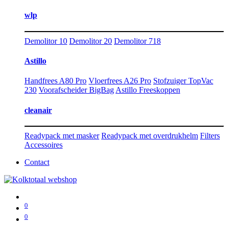
wlp
Demolitor 10
Demolitor 20
Demolitor 718
Astillo
Handfrees A80 Pro
Vloerfrees A26 Pro
Stofzuiger TopVac
230
Voorafscheider BigBag
Astillo Freeskoppen
cleanair
Readypack met masker
Readypack met overdrukhelm
Filters
Accessoires
Contact
0
0