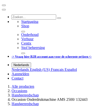
Startpagina
Shop
Onderhoud
Verhuur
Centix
Stof beheersing
-> Vraag hier B2B account aan voor de scherpste prijzen <-
Nederlands
Nederlands
English (US)
Français
Español
Aanmelden
Contact
Alle producten
Occasions
Handgereedschap
Occasion Onderdrukmachine AMS 2500/ 132443
Handgereedschap