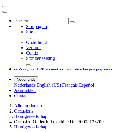
Startpagina
Shop
Onderhoud
Verhuur
Centix
Stof beheersing
-> Vraag hier B2B account aan voor de scherpste prijzen <-
Nederlands
Nederlands
English (US)
Français
Español
Aanmelden
Contact
Alle producten
Occasions
Handgereedschap
Occasion Onderdrukmachine Deh5000/ 133209
Handgereedschap