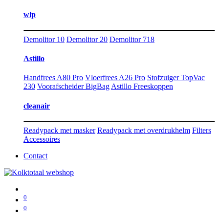
wlp
Demolitor 10
Demolitor 20
Demolitor 718
Astillo
Handfrees A80 Pro
Vloerfrees A26 Pro
Stofzuiger TopVac
230
Voorafscheider BigBag
Astillo Freeskoppen
cleanair
Readypack met masker
Readypack met overdrukhelm
Filters
Accessoires
Contact
0
0