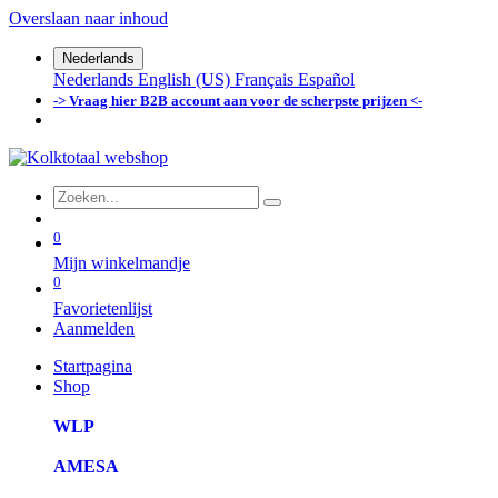
Overslaan naar inhoud
Nederlands
Nederlands
English (US)
Français
Español
-> Vraag hier B2B account aan voor de scherpste prijzen <-
0
Mijn winkelmandje
0
Favorietenlijst
Aanmelden
Startpagina
Shop
WLP
AMESA