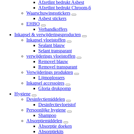
Afzetlint bedrukt Asbest
Afzetlint bedrukt Chroom-6
Waarschuwingsstickers
Asbest stickers
EHBO
Verbandkoffers
Inkapsel & verwijderingsproducten
Inkapsel vloeistoffen
Sealant blauw
Selant transparant
verwijderings vloeistoffen
Removel blauw
Removel transparant
Verwijderings produkten
Lijmoplossers
Inkapsel accessoires
Gloria drukpomp
Hygiene
Desinfectiemiddelen
Desinfectievloeistof
Persoonlijke hygiene
Shampoo
Absorptiemiddelen
Absorptie doeken
Absorptiekits