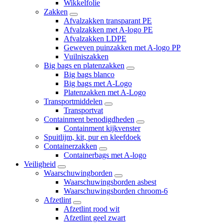
Wikkelfolie
Zakken
Afvalzakken transparant PE
Afvalzakken met A-logo PE
Afvalzakken LDPE
Geweven puinzakken met A-logo PP
Vuilniszakken
Big bags en platenzakken
Big bags blanco
Big bags met A-Logo
Platenzakken met A-Logo
Transportmiddelen
Transportvat
Containment benodigdheden
Containment kijkvenster
Spuitlijm, kit, pur en kleefdoek
Containerzakken
Containerbags met A-logo
Veiligheid
Waarschuwingborden
Waarschuwingsborden asbest
Waarschuwingsborden chroom-6
Afzetlint
Afzetlint rood wit
Afzetlint geel zwart