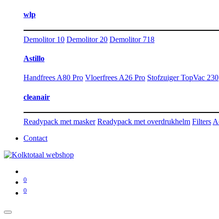
wlp
Demolitor 10
Demolitor 20
Demolitor 718
Astillo
Handfrees A80 Pro
Vloerfrees A26 Pro
Stofzuiger TopVac 230
cleanair
Readypack met masker
Readypack met overdrukhelm
Filters
A
Contact
0
0