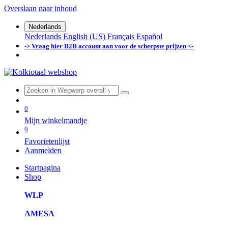
Overslaan naar inhoud
Nederlands
Nederlands
English (US)
Français
Español
-> Vraag hier B2B account aan voor de scherpste prijzen <-
0
Mijn winkelmandje
0
Favorietenlijst
Aanmelden
Startpagina
Shop
WLP
AMESA