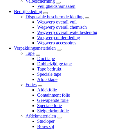
Valbescherming
Veiligheidsharnassen
Bedrijfskleding
Disposable beschermde kleding
Wegwerp overall vuil
Wegwerp overall chemisch
Wegwerp overall waterbestendig
Wegwerp onderkleding
Wegwerp accessoires
Verpakkingsmaterialen
Tape
Duct tape
Dubbelzijdige tape
Tape bedrukt
Speciale tape
Afplaktape
Folies
Afdekfolie
Containment folie
Gewapende folie
Speciale folie
Steigerkrimpfolie
Afdekmaterialen
Stucloper
Bouwzijl