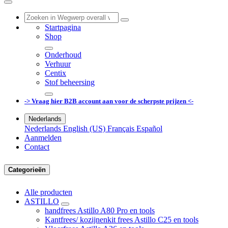
Startpagina
Shop
Onderhoud
Verhuur
Centix
Stof beheersing
-> Vraag hier B2B account aan voor de scherpste prijzen <-
Nederlands
Nederlands
English (US)
Français
Español
Aanmelden
Contact
Categorieën
Alle producten
ASTILLO
handfrees Astillo A80 Pro en tools
Kantfrees/ kozijnenkit frees Astillo C25 en tools