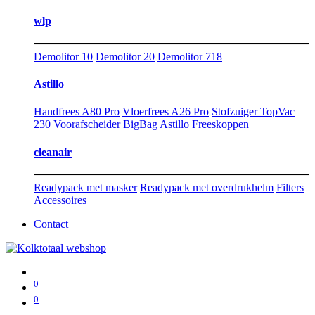
wlp
Demolitor 10
Demolitor 20
Demolitor 718
Astillo
Handfrees A80 Pro
Vloerfrees A26 Pro
Stofzuiger TopVac
230
Voorafscheider BigBag
Astillo Freeskoppen
cleanair
Readypack met masker
Readypack met overdrukhelm
Filters
Accessoires
Contact
0
0