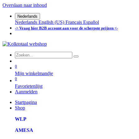
Overslaan naar inhoud
Nederlands
Nederlands
English (US)
Français
Español
-> Vraag hier B2B account aan voor de scherpste prijzen <-
0
Mijn winkelmandje
0
Favorietenlijst
Aanmelden
Startpagina
Shop
WLP
AMESA