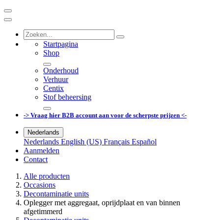
Startpagina
Shop
Onderhoud
Verhuur
Centix
Stof beheersing
-> Vraag hier B2B account aan voor de scherpste prijzen <-
Nederlands
Nederlands
English (US)
Français
Español
Aanmelden
Contact
Alle producten
Occasions
Decontaminatie units
Oplegger met aggregaat, oprijdplaat en van binnen
afgetimmerd