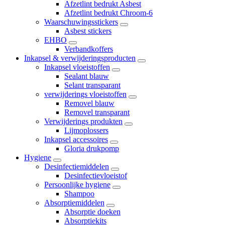
Afzetlint bedrukt Asbest
Afzetlint bedrukt Chroom-6
Waarschuwingsstickers
Asbest stickers
EHBO
Verbandkoffers
Inkapsel & verwijderingsproducten
Inkapsel vloeistoffen
Sealant blauw
Selant transparant
verwijderings vloeistoffen
Removel blauw
Removel transparant
Verwijderings produkten
Lijmoplossers
Inkapsel accessoires
Gloria drukpomp
Hygiene
Desinfectiemiddelen
Desinfectievloeistof
Persoonlijke hygiene
Shampoo
Absorptiemiddelen
Absorptie doeken
Absorptiekits