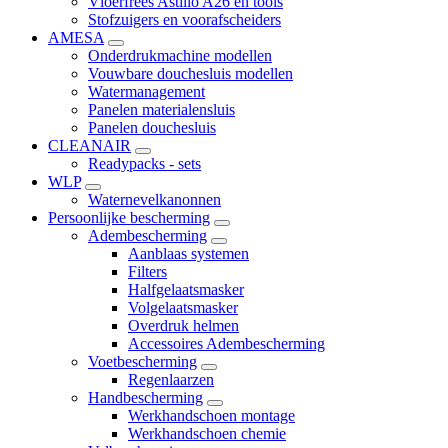
Vloerfrees Astillo A26 en tools
Stofzuigers en voorafscheiders
AMESA
Onderdrukmachine modellen
Vouwbare douchesluis modellen
Watermanagement
Panelen materialensluis
Panelen douchesluis
CLEANAIR
Readypacks - sets
WLP
Waternevelkanonnen
Persoonlijke bescherming
Adembescherming
Aanblaas systemen
Filters
Halfgelaatsmasker
Volgelaatsmasker
Overdruk helmen
Accessoires Adembescherming
Voetbescherming
Regenlaarzen
Handbescherming
Werkhandschoen montage
Werkhandschoen chemie