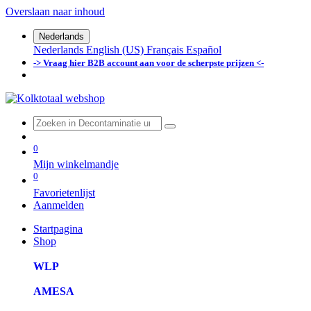
Overslaan naar inhoud
Nederlands
Nederlands
English (US)
Français
Español
-> Vraag hier B2B account aan voor de scherpste prijzen <-
0
Mijn winkelmandje
0
Favorietenlijst
Aanmelden
Startpagina
Shop
WLP
AMESA