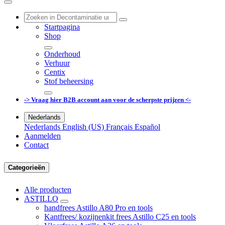
Startpagina
Shop
Onderhoud
Verhuur
Centix
Stof beheersing
-> Vraag hier B2B account aan voor de scherpste prijzen <-
Nederlands
Nederlands
English (US)
Français
Español
Aanmelden
Contact
Categorieën
Alle producten
ASTILLO
handfrees Astillo A80 Pro en tools
Kantfrees/ kozijnenkit frees Astillo C25 en tools