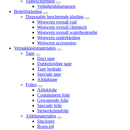
Valbescherming
Veiligheidsharnassen
Bedrijfskleding
Disposable beschermde kleding
Wegwerp overall vuil
Wegwerp overall chemisch
Wegwerp overall waterbestendig
Wegwerp onderkleding
Wegwerp accessoires
Verpakkingsmaterialen
Tape
Duct tape
Dubbelzijdige tape
Tape bedrukt
Speciale tape
Afplaktape
Folies
Afdekfolie
Containment folie
Gewapende folie
Speciale folie
Steigerkrimpfolie
Afdekmaterialen
Stucloper
Bouwzijl