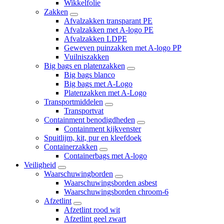
Wikkelfolie
Zakken
Afvalzakken transparant PE
Afvalzakken met A-logo PE
Afvalzakken LDPE
Geweven puinzakken met A-logo PP
Vuilniszakken
Big bags en platenzakken
Big bags blanco
Big bags met A-Logo
Platenzakken met A-Logo
Transportmiddelen
Transportvat
Containment benodigdheden
Containment kijkvenster
Spuitlijm, kit, pur en kleefdoek
Containerzakken
Containerbags met A-logo
Veiligheid
Waarschuwingborden
Waarschuwingsborden asbest
Waarschuwingsborden chroom-6
Afzetlint
Afzetlint rood wit
Afzetlint geel zwart