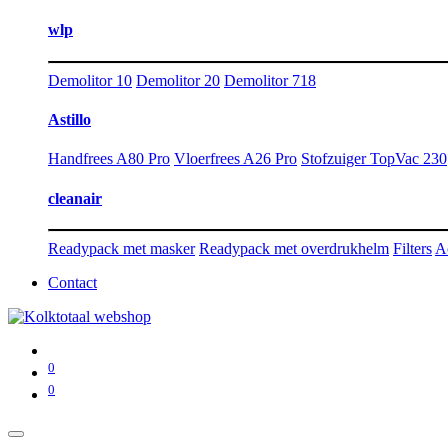
wlp
Demolitor 10
Demolitor 20
Demolitor 718
Astillo
Handfrees A80 Pro
Vloerfrees A26 Pro
Stofzuiger TopVac 230
cleanair
Readypack met masker
Readypack met overdrukhelm
Filters
A
Contact
0
0