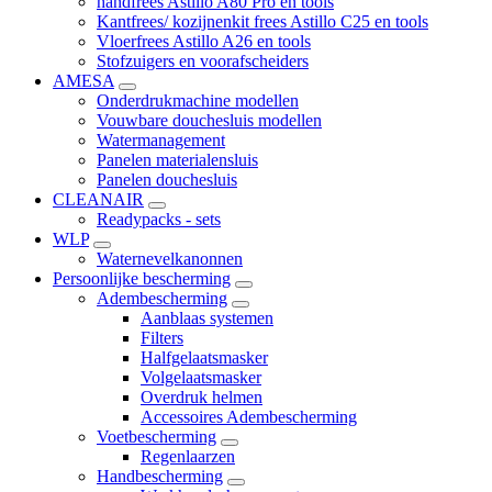
handfrees Astillo A80 Pro en tools
Kantfrees/ kozijnenkit frees Astillo C25 en tools
Vloerfrees Astillo A26 en tools
Stofzuigers en voorafscheiders
AMESA
Onderdrukmachine modellen
Vouwbare douchesluis modellen
Watermanagement
Panelen materialensluis
Panelen douchesluis
CLEANAIR
Readypacks - sets
WLP
Waternevelkanonnen
Persoonlijke bescherming
Adembescherming
Aanblaas systemen
Filters
Halfgelaatsmasker
Volgelaatsmasker
Overdruk helmen
Accessoires Adembescherming
Voetbescherming
Regenlaarzen
Handbescherming