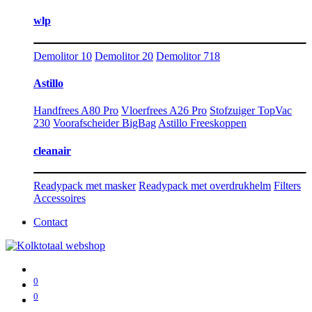
wlp
Demolitor 10
Demolitor 20
Demolitor 718
Astillo
Handfrees A80 Pro
Vloerfrees A26 Pro
Stofzuiger TopVac
230
Voorafscheider BigBag
Astillo Freeskoppen
cleanair
Readypack met masker
Readypack met overdrukhelm
Filters
Accessoires
Contact
0
0