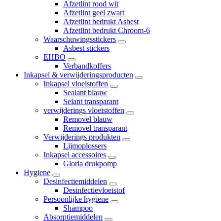
Afzetlint rood wit
Afzetlint geel zwart
Afzetlint bedrukt Asbest
Afzetlint bedrukt Chroom-6
Waarschuwingsstickers
Asbest stickers
EHBO
Verbandkoffers
Inkapsel & verwijderingsproducten
Inkapsel vloeistoffen
Sealant blauw
Selant transparant
verwijderings vloeistoffen
Removel blauw
Removel transparant
Verwijderings produkten
Lijmoplossers
Inkapsel accessoires
Gloria drukpomp
Hygiene
Desinfectiemiddelen
Desinfectievloeistof
Persoonlijke hygiene
Shampoo
Absorptiemiddelen