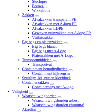
Stucloper
Bouwzijl
Wikkelfolie
Zakken
Afvalzakken transparant PE
Afvalzakken met A-logo PE
Afvalzakken LDPE
Geweven puinzakken met A-logo PP
Vuilniszakken
Big bags en platenzakken
Big bags blanco
Big bags met A-Logo
Platenzakken met A-Logo
Transportmiddelen
Transportvat
Containment benodigdheden
Containment kijkvenster
Spuitlijm, kit, pur en kleefdoek
Containerzakken
Containerbags met A-logo
Veiligheid
Waarschuwingborden
Waarschuwingsborden asbest
Waarschuwingsborden chroom-6
Afzetlint