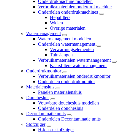
Onderdrukmachine modellen
Verbruiksmaterialen onderdrukmachine
Onderdelen onderdrukmachines
Hepafilters
Wielen
Overige materialen
Watermanagement
Watermanagement modellen
Onderdelen watermanagement
Verwarmingselementen
Tuinslangen
Verbruiksmaterialen watermanagement
Kaarsfilters watermanagement
Onderdrukmonitor
Verbruiksmaterialen onderdrukmonitor
Onderdelen onderdrukmonitor
Materialensluis
Panelen materialensluis
Douchesluis
Vouwbare douchesluis modellen
Onderdelen douchesluis
Decontaminatie units
Onderdelen Decontaminatie units
Stofzuiger
H-klasse stofzuiger