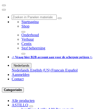
Startpagina
Shop
Onderhoud
Verhuur
Centix
Stof beheersing
-> Vraag hier B2B account aan voor de scherpste prijzen <-
Nederlands
Nederlands
English (US)
Français
Español
Aanmelden
Contact
Categorieën
Alle producten
ASTILLO