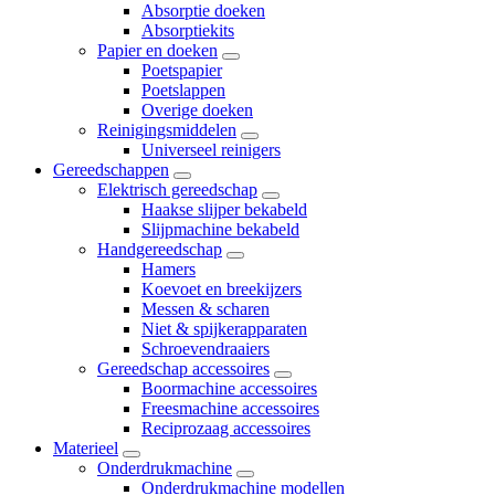
Absorptie doeken
Absorptiekits
Papier en doeken
Poetspapier
Poetslappen
Overige doeken
Reinigingsmiddelen
Universeel reinigers
Gereedschappen
Elektrisch gereedschap
Haakse slijper bekabeld
Slijpmachine bekabeld
Handgereedschap
Hamers
Koevoet en breekijzers
Messen & scharen
Niet & spijkerapparaten
Schroevendraaiers
Gereedschap accessoires
Boormachine accessoires
Freesmachine accessoires
Reciprozaag accessoires
Materieel
Onderdrukmachine
Onderdrukmachine modellen