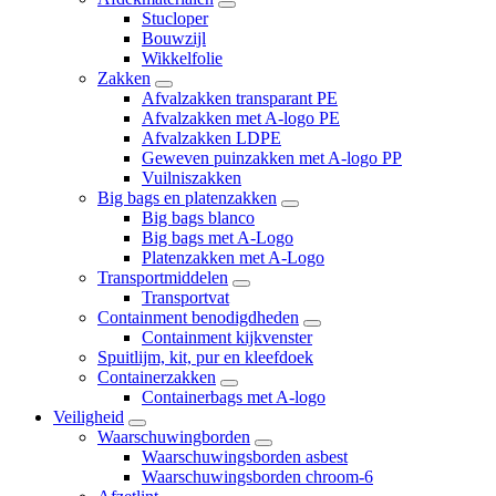
Stucloper
Bouwzijl
Wikkelfolie
Zakken
Afvalzakken transparant PE
Afvalzakken met A-logo PE
Afvalzakken LDPE
Geweven puinzakken met A-logo PP
Vuilniszakken
Big bags en platenzakken
Big bags blanco
Big bags met A-Logo
Platenzakken met A-Logo
Transportmiddelen
Transportvat
Containment benodigdheden
Containment kijkvenster
Spuitlijm, kit, pur en kleefdoek
Containerzakken
Containerbags met A-logo
Veiligheid
Waarschuwingborden
Waarschuwingsborden asbest
Waarschuwingsborden chroom-6