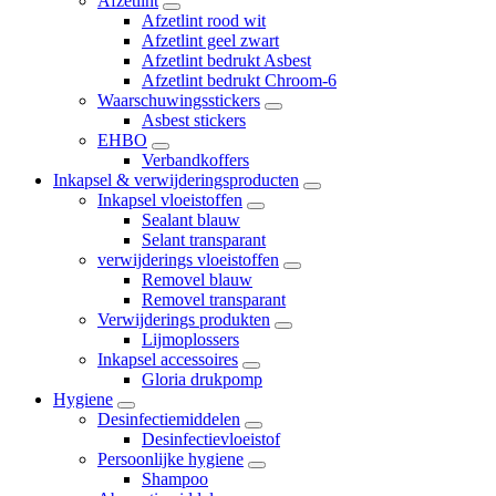
Afzetlint
Afzetlint rood wit
Afzetlint geel zwart
Afzetlint bedrukt Asbest
Afzetlint bedrukt Chroom-6
Waarschuwingsstickers
Asbest stickers
EHBO
Verbandkoffers
Inkapsel & verwijderingsproducten
Inkapsel vloeistoffen
Sealant blauw
Selant transparant
verwijderings vloeistoffen
Removel blauw
Removel transparant
Verwijderings produkten
Lijmoplossers
Inkapsel accessoires
Gloria drukpomp
Hygiene
Desinfectiemiddelen
Desinfectievloeistof
Persoonlijke hygiene
Shampoo