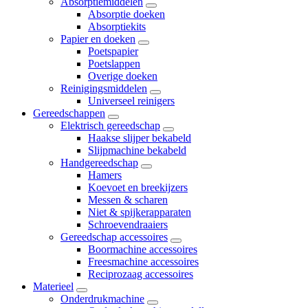
Absorptiemiddelen
Absorptie doeken
Absorptiekits
Papier en doeken
Poetspapier
Poetslappen
Overige doeken
Reinigingsmiddelen
Universeel reinigers
Gereedschappen
Elektrisch gereedschap
Haakse slijper bekabeld
Slijpmachine bekabeld
Handgereedschap
Hamers
Koevoet en breekijzers
Messen & scharen
Niet & spijkerapparaten
Schroevendraaiers
Gereedschap accessoires
Boormachine accessoires
Freesmachine accessoires
Reciprozaag accessoires
Materieel
Onderdrukmachine