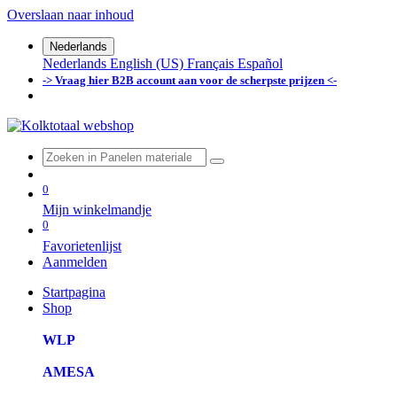
Overslaan naar inhoud
Nederlands
Nederlands
English (US)
Français
Español
-> Vraag hier B2B account aan voor de scherpste prijzen <-
0
Mijn winkelmandje
0
Favorietenlijst
Aanmelden
Startpagina
Shop
WLP
AMESA