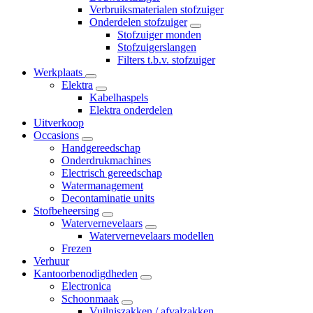
Verbruiksmaterialen stofzuiger
Onderdelen stofzuiger
Stofzuiger monden
Stofzuigerslangen
Filters t.b.v. stofzuiger
Werkplaats
Elektra
Kabelhaspels
Elektra onderdelen
Uitverkoop
Occasions
Handgereedschap
Onderdrukmachines
Electrisch gereedschap
Watermanagement
Decontaminatie units
Stofbeheersing
Watervernevelaars
Watervernevelaars modellen
Frezen
Verhuur
Kantoorbenodigdheden
Electronica
Schoonmaak
Vuilniszakken / afvalzakken