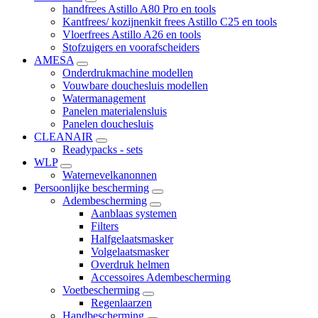
handfrees Astillo A80 Pro en tools
Kantfrees/ kozijnenkit frees Astillo C25 en tools
Vloerfrees Astillo A26 en tools
Stofzuigers en voorafscheiders
AMESA
Onderdrukmachine modellen
Vouwbare douchesluis modellen
Watermanagement
Panelen materialensluis
Panelen douchesluis
CLEANAIR
Readypacks - sets
WLP
Waternevelkanonnen
Persoonlijke bescherming
Adembescherming
Aanblaas systemen
Filters
Halfgelaatsmasker
Volgelaatsmasker
Overdruk helmen
Accessoires Adembescherming
Voetbescherming
Regenlaarzen
Handbescherming