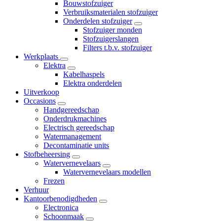
Bouwstofzuiger
Verbruiksmaterialen stofzuiger
Onderdelen stofzuiger
Stofzuiger monden
Stofzuigerslangen
Filters t.b.v. stofzuiger
Werkplaats
Elektra
Kabelhaspels
Elektra onderdelen
Uitverkoop
Occasions
Handgereedschap
Onderdrukmachines
Electrisch gereedschap
Watermanagement
Decontaminatie units
Stofbeheersing
Watervernevelaars
Watervernevelaars modellen
Frezen
Verhuur
Kantoorbenodigdheden
Electronica
Schoonmaak