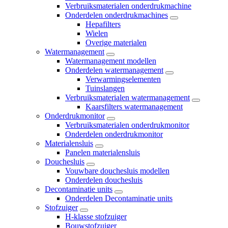
Verbruiksmaterialen onderdrukmachine
Onderdelen onderdrukmachines
Hepafilters
Wielen
Overige materialen
Watermanagement
Watermanagement modellen
Onderdelen watermanagement
Verwarmingselementen
Tuinslangen
Verbruiksmaterialen watermanagement
Kaarsfilters watermanagement
Onderdrukmonitor
Verbruiksmaterialen onderdrukmonitor
Onderdelen onderdrukmonitor
Materialensluis
Panelen materialensluis
Douchesluis
Vouwbare douchesluis modellen
Onderdelen douchesluis
Decontaminatie units
Onderdelen Decontaminatie units
Stofzuiger
H-klasse stofzuiger
Bouwstofzuiger