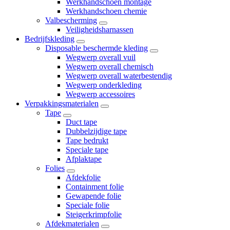
Werkhandschoen montage
Werkhandschoen chemie
Valbescherming
Veiligheidsharnassen
Bedrijfskleding
Disposable beschermde kleding
Wegwerp overall vuil
Wegwerp overall chemisch
Wegwerp overall waterbestendig
Wegwerp onderkleding
Wegwerp accessoires
Verpakkingsmaterialen
Tape
Duct tape
Dubbelzijdige tape
Tape bedrukt
Speciale tape
Afplaktape
Folies
Afdekfolie
Containment folie
Gewapende folie
Speciale folie
Steigerkrimpfolie
Afdekmaterialen