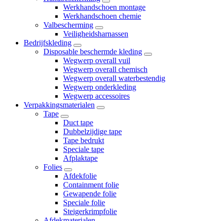
Werkhandschoen montage
Werkhandschoen chemie
Valbescherming
Veiligheidsharnassen
Bedrijfskleding
Disposable beschermde kleding
Wegwerp overall vuil
Wegwerp overall chemisch
Wegwerp overall waterbestendig
Wegwerp onderkleding
Wegwerp accessoires
Verpakkingsmaterialen
Tape
Duct tape
Dubbelzijdige tape
Tape bedrukt
Speciale tape
Afplaktape
Folies
Afdekfolie
Containment folie
Gewapende folie
Speciale folie
Steigerkrimpfolie
Afdekmaterialen