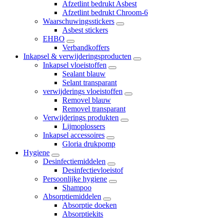
Afzetlint bedrukt Asbest
Afzetlint bedrukt Chroom-6
Waarschuwingsstickers
Asbest stickers
EHBO
Verbandkoffers
Inkapsel & verwijderingsproducten
Inkapsel vloeistoffen
Sealant blauw
Selant transparant
verwijderings vloeistoffen
Removel blauw
Removel transparant
Verwijderings produkten
Lijmoplossers
Inkapsel accessoires
Gloria drukpomp
Hygiene
Desinfectiemiddelen
Desinfectievloeistof
Persoonlijke hygiene
Shampoo
Absorptiemiddelen
Absorptie doeken
Absorptiekits