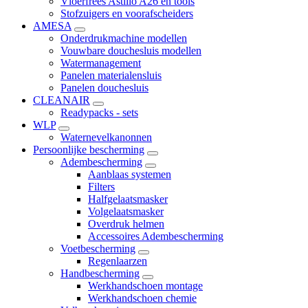
Vloerfrees Astillo A26 en tools
Stofzuigers en voorafscheiders
AMESA
Onderdrukmachine modellen
Vouwbare douchesluis modellen
Watermanagement
Panelen materialensluis
Panelen douchesluis
CLEANAIR
Readypacks - sets
WLP
Waternevelkanonnen
Persoonlijke bescherming
Adembescherming
Aanblaas systemen
Filters
Halfgelaatsmasker
Volgelaatsmasker
Overdruk helmen
Accessoires Adembescherming
Voetbescherming
Regenlaarzen
Handbescherming
Werkhandschoen montage
Werkhandschoen chemie