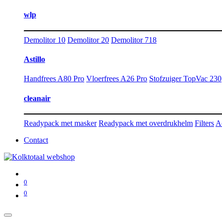
wlp
Demolitor 10
Demolitor 20
Demolitor 718
Astillo
Handfrees A80 Pro
Vloerfrees A26 Pro
Stofzuiger TopVac 230
cleanair
Readypack met masker
Readypack met overdrukhelm
Filters
A
Contact
0
0