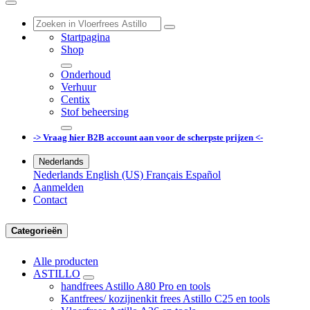
Startpagina
Shop
Onderhoud
Verhuur
Centix
Stof beheersing
-> Vraag hier B2B account aan voor de scherpste prijzen <-
Nederlands
Nederlands
English (US)
Français
Español
Aanmelden
Contact
Categorieën
Alle producten
ASTILLO
handfrees Astillo A80 Pro en tools
Kantfrees/ kozijnenkit frees Astillo C25 en tools