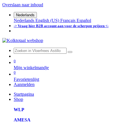
Overslaan naar inhoud
Nederlands
Nederlands
English (US)
Français
Español
-> Vraag hier B2B account aan voor de scherpste prijzen <-
0
Mijn winkelmandje
0
Favorietenlijst
Aanmelden
Startpagina
Shop
WLP
AMESA