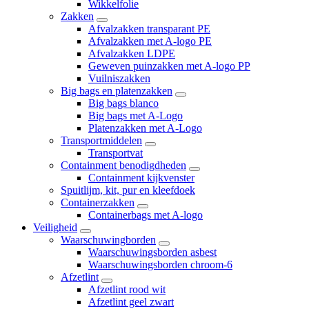
Wikkelfolie
Zakken
Afvalzakken transparant PE
Afvalzakken met A-logo PE
Afvalzakken LDPE
Geweven puinzakken met A-logo PP
Vuilniszakken
Big bags en platenzakken
Big bags blanco
Big bags met A-Logo
Platenzakken met A-Logo
Transportmiddelen
Transportvat
Containment benodigdheden
Containment kijkvenster
Spuitlijm, kit, pur en kleefdoek
Containerzakken
Containerbags met A-logo
Veiligheid
Waarschuwingborden
Waarschuwingsborden asbest
Waarschuwingsborden chroom-6
Afzetlint
Afzetlint rood wit
Afzetlint geel zwart