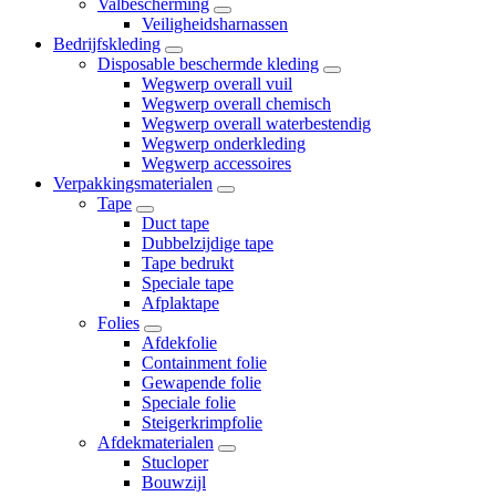
Valbescherming
Veiligheidsharnassen
Bedrijfskleding
Disposable beschermde kleding
Wegwerp overall vuil
Wegwerp overall chemisch
Wegwerp overall waterbestendig
Wegwerp onderkleding
Wegwerp accessoires
Verpakkingsmaterialen
Tape
Duct tape
Dubbelzijdige tape
Tape bedrukt
Speciale tape
Afplaktape
Folies
Afdekfolie
Containment folie
Gewapende folie
Speciale folie
Steigerkrimpfolie
Afdekmaterialen
Stucloper
Bouwzijl