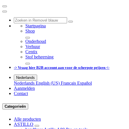
Startpagina
Shop
Onderhoud
Verhuur
Centix
Stof beheersing
-> Vraag hier B2B account aan voor de scherpste prijzen <-
Nederlands
Nederlands
English (US)
Français
Español
Aanmelden
Contact
Categorieën
Alle producten
ASTILLO