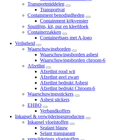
Transportmiddelen
Transportvat
Containment benodigdheden
Containment kijkvenster
Spuitlijm, kit, pur en kleefdoek
Containerzakken
Containerbags met A-logo
Veiligheid
Waarschuwingborden
Waarschuwingsborden asbest
Waarschuwingsborden chroom-6
Afzetlint
Afzetlint rood wit
Afzetlint geel zwart
Afzetlint bedrukt Asbest
Afzetlint bedrukt Chroom-6
Waarschuwingsstickers
Asbest stickers
EHBO
Verbandkoffers
Inkapsel & verwijderingsproducten
Inkapsel vloeistoffen
Sealant blauw
Selant transparant
verwijderings vloeistoffen