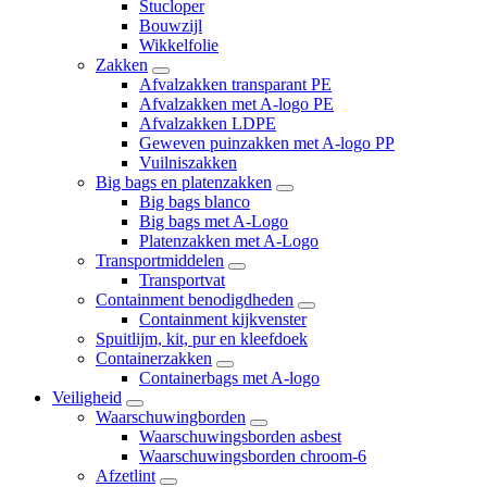
Stucloper
Bouwzijl
Wikkelfolie
Zakken
Afvalzakken transparant PE
Afvalzakken met A-logo PE
Afvalzakken LDPE
Geweven puinzakken met A-logo PP
Vuilniszakken
Big bags en platenzakken
Big bags blanco
Big bags met A-Logo
Platenzakken met A-Logo
Transportmiddelen
Transportvat
Containment benodigdheden
Containment kijkvenster
Spuitlijm, kit, pur en kleefdoek
Containerzakken
Containerbags met A-logo
Veiligheid
Waarschuwingborden
Waarschuwingsborden asbest
Waarschuwingsborden chroom-6
Afzetlint