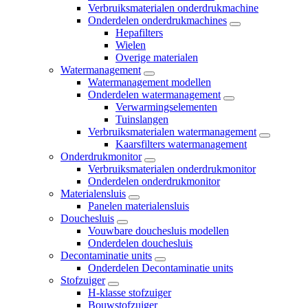
Verbruiksmaterialen onderdrukmachine
Onderdelen onderdrukmachines
Hepafilters
Wielen
Overige materialen
Watermanagement
Watermanagement modellen
Onderdelen watermanagement
Verwarmingselementen
Tuinslangen
Verbruiksmaterialen watermanagement
Kaarsfilters watermanagement
Onderdrukmonitor
Verbruiksmaterialen onderdrukmonitor
Onderdelen onderdrukmonitor
Materialensluis
Panelen materialensluis
Douchesluis
Vouwbare douchesluis modellen
Onderdelen douchesluis
Decontaminatie units
Onderdelen Decontaminatie units
Stofzuiger
H-klasse stofzuiger
Bouwstofzuiger