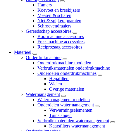
Hamers
Koevoet en breekijzers
Messen & scharen
Niet & spijkerapparaten
Schroevendraaiers
Gereedschap accessoires
Boormachine accessoires
Freesmachine accessoires
Reciprozaag accessoires
Materieel
Onderdrukmachine
Onderdrukmachine modellen
Verbruiksmaterialen onderdrukmachine
Onderdelen onderdrukmachines
Hepafilters
Wielen
Overige materialen
Watermanagement
Watermanagement modellen
Onderdelen watermanagement
Verwarmingselementen
Tuinslangen
Verbruiksmaterialen watermanagement
Kaarsfilters watermanagement