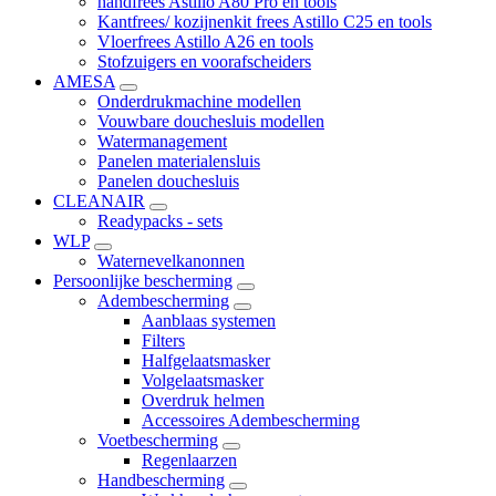
handfrees Astillo A80 Pro en tools
Kantfrees/ kozijnenkit frees Astillo C25 en tools
Vloerfrees Astillo A26 en tools
Stofzuigers en voorafscheiders
AMESA
Onderdrukmachine modellen
Vouwbare douchesluis modellen
Watermanagement
Panelen materialensluis
Panelen douchesluis
CLEANAIR
Readypacks - sets
WLP
Waternevelkanonnen
Persoonlijke bescherming
Adembescherming
Aanblaas systemen
Filters
Halfgelaatsmasker
Volgelaatsmasker
Overdruk helmen
Accessoires Adembescherming
Voetbescherming
Regenlaarzen
Handbescherming