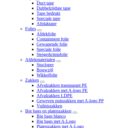
Duct tape
Dubbelzijdige tape
Tape bedrukt
Speciale tape
Afplaktape
Folies
Afdekfolie
Containment folie
Gewapende folie
Speciale folie
Steigerkrimpfolie
Afdekmaterialen
Stucloper
Bouwzijl
Wikkelfolie
Zakken
Afvalzakken transparant PE
Afvalzakken met A-logo PE
Afvalzakken LDPE
Geweven puinzakken met A-logo PP
Vuilniszakken
Big bags en platenzakken
Big bags blanco
Big bags met A-Logo
Platenzakken met A-Logo