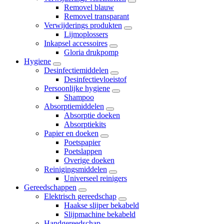
Removel blauw
Removel transparant
Verwijderings produkten
Lijmoplossers
Inkapsel accessoires
Gloria drukpomp
Hygiene
Desinfectiemiddelen
Desinfectievloeistof
Persoonlijke hygiene
Shampoo
Absorptiemiddelen
Absorptie doeken
Absorptiekits
Papier en doeken
Poetspapier
Poetslappen
Overige doeken
Reinigingsmiddelen
Universeel reinigers
Gereedschappen
Elektrisch gereedschap
Haakse slijper bekabeld
Slijpmachine bekabeld
Handgereedschap