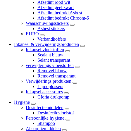
Afzetlint rood wit
Afzetlint geel zwart
Afzetlint bedrukt Asbest
Afzetlint bedrukt Chroom-6
Waarschuwingsstickers
Asbest stickers
EHBO
Verbandkoffers
Inkapsel & verwijderingsproducten
Inkapsel vloeistoffen
Sealant blauw
Selant transparant
verwijderings vloeistoffen
Removel blauw
Removel transparant
Verwijderings produkten
Lijmoplossers
Inkapsel accessoires
Gloria drukpomp
Hygiene
Desinfectiemiddelen
Desinfectievloeistof
Persoonlijke hygiene
Shampoo
Absorptiemiddelen