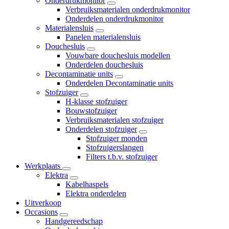
Onderdrukmonitor
Verbruiksmaterialen onderdrukmonitor
Onderdelen onderdrukmonitor
Materialensluis
Panelen materialensluis
Douchesluis
Vouwbare douchesluis modellen
Onderdelen douchesluis
Decontaminatie units
Onderdelen Decontaminatie units
Stofzuiger
H-klasse stofzuiger
Bouwstofzuiger
Verbruiksmaterialen stofzuiger
Onderdelen stofzuiger
Stofzuiger monden
Stofzuigerslangen
Filters t.b.v. stofzuiger
Werkplaats
Elektra
Kabelhaspels
Elektra onderdelen
Uitverkoop
Occasions
Handgereedschap