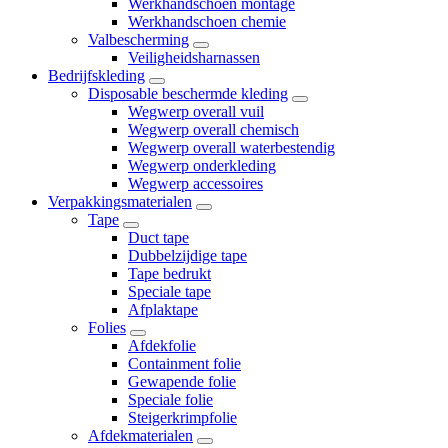
Werkhandschoen montage
Werkhandschoen chemie
Valbescherming
Veiligheidsharnassen
Bedrijfskleding
Disposable beschermde kleding
Wegwerp overall vuil
Wegwerp overall chemisch
Wegwerp overall waterbestendig
Wegwerp onderkleding
Wegwerp accessoires
Verpakkingsmaterialen
Tape
Duct tape
Dubbelzijdige tape
Tape bedrukt
Speciale tape
Afplaktape
Folies
Afdekfolie
Containment folie
Gewapende folie
Speciale folie
Steigerkrimpfolie
Afdekmaterialen