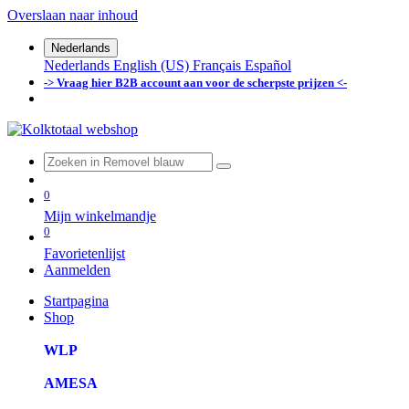
Overslaan naar inhoud
Nederlands
Nederlands
English (US)
Français
Español
-> Vraag hier B2B account aan voor de scherpste prijzen <-
0
Mijn winkelmandje
0
Favorietenlijst
Aanmelden
Startpagina
Shop
WLP
AMESA