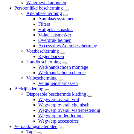
Waternevelkanonnen
Persoonlijke bescherming
Adembescherming
Aanblaas systemen
Filters
Halfgelaatsmasker
Volgelaatsmasker
Overdruk helmen
Accessoires Adembescherming
Voetbescherming
Regenlaarzen
Handbescherming
Werkhandschoen montage
Werkhandschoen chemie
Valbescherming
Veiligheidsharnassen
Bedrijfskleding
Disposable beschermde kleding
Wegwerp overall vuil
Wegwerp overall chemisch
Wegwerp overall waterbestendig
Wegwerp onderkleding
Wegwerp accessoires
Verpakkingsmaterialen
Tape