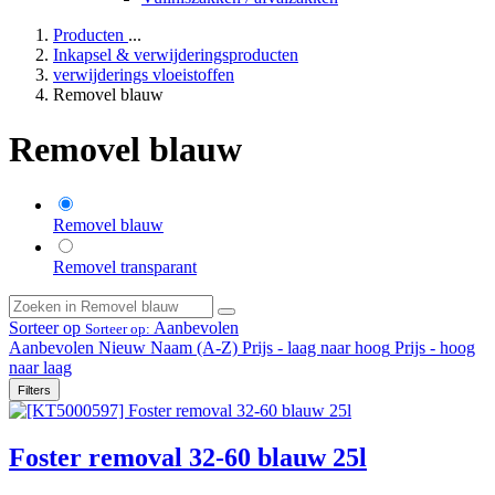
Producten
...
Inkapsel & verwijderingsproducten
verwijderings vloeistoffen
Removel blauw
Removel blauw
Removel blauw
Removel transparant
Sorteer op
Aanbevolen
Sorteer op:
Aanbevolen
Nieuw
Naam (A-Z)
Prijs - laag naar hoog
Prijs - hoog
naar laag
Filters
Foster removal 32-60 blauw 25l