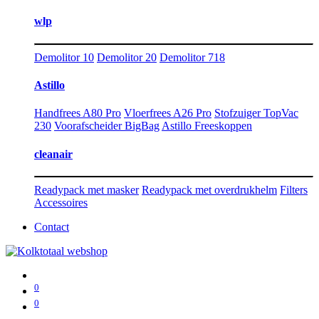
wlp
Demolitor 10
Demolitor 20
Demolitor 718
Astillo
Handfrees A80 Pro
Vloerfrees A26 Pro
Stofzuiger TopVac
230
Voorafscheider BigBag
Astillo Freeskoppen
cleanair
Readypack met masker
Readypack met overdrukhelm
Filters
Accessoires
Contact
0
0