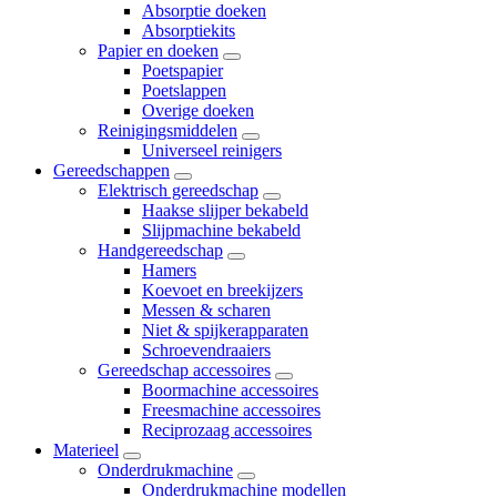
Absorptie doeken
Absorptiekits
Papier en doeken
Poetspapier
Poetslappen
Overige doeken
Reinigingsmiddelen
Universeel reinigers
Gereedschappen
Elektrisch gereedschap
Haakse slijper bekabeld
Slijpmachine bekabeld
Handgereedschap
Hamers
Koevoet en breekijzers
Messen & scharen
Niet & spijkerapparaten
Schroevendraaiers
Gereedschap accessoires
Boormachine accessoires
Freesmachine accessoires
Reciprozaag accessoires
Materieel
Onderdrukmachine
Onderdrukmachine modellen