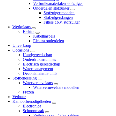
Verbruiksmaterialen stofzuiger
Onderdelen stofzuiger
Stofzuiger monden
Stofzuigerslangen
Filters t.b.v. stofzuiger
Werkplaats
Elektra
Kabelhaspels
Elektra onderdelen
Uitverkoop
Occasions
Handgereedschap
Onderdrukmachines
Electrisch gereedschap
Watermanagement
Decontaminatie units
Stofbeheersing
Watervernevelaars
Watervernevelaars modellen
Frezen
Verhuur
Kantoorbenodigdheden
Electronica
Schoonmaak
Vuilniszakken / afvalzakken