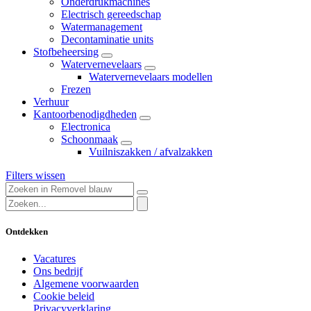
Onderdrukmachines
Electrisch gereedschap
Watermanagement
Decontaminatie units
Stofbeheersing
Watervernevelaars
Watervernevelaars modellen
Frezen
Verhuur
Kantoorbenodigdheden
Electronica
Schoonmaak
Vuilniszakken / afvalzakken
Filters wissen
Ontdekken
Vacatures
Ons bedrijf
Algemene voorwaarden
Cookie beleid
Privacyverklaring