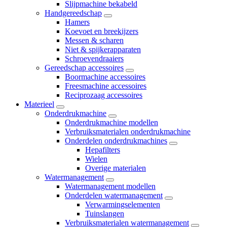
Slijpmachine bekabeld
Handgereedschap
Hamers
Koevoet en breekijzers
Messen & scharen
Niet & spijkerapparaten
Schroevendraaiers
Gereedschap accessoires
Boormachine accessoires
Freesmachine accessoires
Reciprozaag accessoires
Materieel
Onderdrukmachine
Onderdrukmachine modellen
Verbruiksmaterialen onderdrukmachine
Onderdelen onderdrukmachines
Hepafilters
Wielen
Overige materialen
Watermanagement
Watermanagement modellen
Onderdelen watermanagement
Verwarmingselementen
Tuinslangen
Verbruiksmaterialen watermanagement