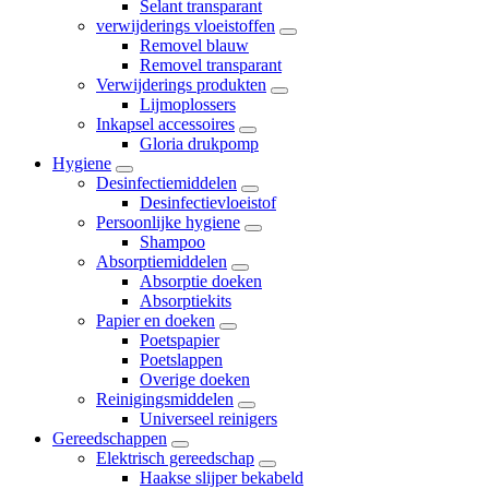
Selant transparant
verwijderings vloeistoffen
Removel blauw
Removel transparant
Verwijderings produkten
Lijmoplossers
Inkapsel accessoires
Gloria drukpomp
Hygiene
Desinfectiemiddelen
Desinfectievloeistof
Persoonlijke hygiene
Shampoo
Absorptiemiddelen
Absorptie doeken
Absorptiekits
Papier en doeken
Poetspapier
Poetslappen
Overige doeken
Reinigingsmiddelen
Universeel reinigers
Gereedschappen
Elektrisch gereedschap
Haakse slijper bekabeld