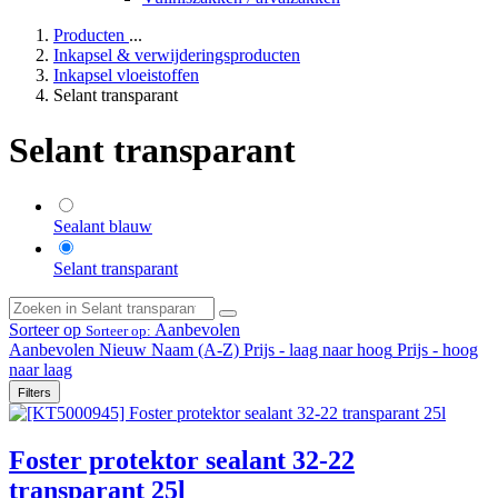
Producten
...
Inkapsel & verwijderingsproducten
Inkapsel vloeistoffen
Selant transparant
Selant transparant
Sealant blauw
Selant transparant
Sorteer op
Aanbevolen
Sorteer op:
Aanbevolen
Nieuw
Naam (A-Z)
Prijs - laag naar hoog
Prijs - hoog
naar laag
Filters
Foster protektor sealant 32-22
transparant 25l