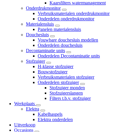
Kaarsfilters watermanagement
Onderdrukmonitor
Verbruiksmaterialen onderdrukmonitor
Onderdelen onderdrukmonitor
Materialensluis
Panelen materialensluis
Douchesluis
Vouwbare douchesluis modellen
Onderdelen douchesluis
Decontaminatie units
Onderdelen Decontaminatie units
Stofzuiger
H-klasse stofzuiger
Bouwstofzuiger
Verbruiksmaterialen stofzuiger
Onderdelen stofzuiger
Stofzuiger monden
Stofzuigerslangen
Filters t.b.v. stofzuiger
Werkplaats
Elektra
Kabelhaspels
Elektra onderdelen
Uitverkoop
Occasions