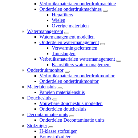
Verbruiksmaterialen onderdrukmachine
Onderdelen onderdrukmachines
Hepafilters
Wielen
Overige materialen
Watermanagement
Watermanagement modellen
Onderdelen watermanagement
Verwarmingselementen
Tuinslangen
Verbruiksmaterialen watermanagement
Kaarsfilters watermanagement
Onderdrukmonitor
Verbruiksmaterialen onderdrukmonitor
Onderdelen onderdrukmonitor
Materialensluis
Panelen materialensluis
Douchesluis
Vouwbare douchesluis modellen
Onderdelen douchesluis
Decontaminatie units
Onderdelen Decontaminatie units
Stofzuiger
H-klasse stofzuiger
Bouwstofzuiger