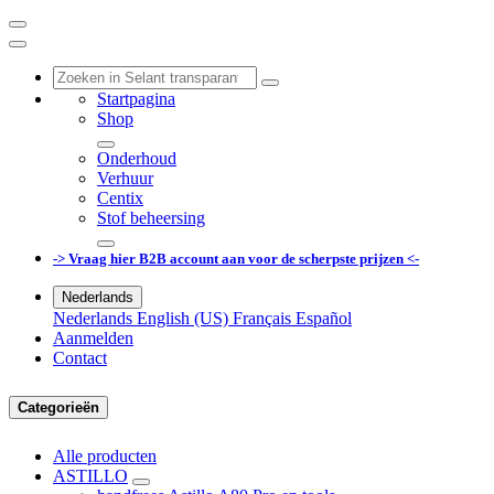
Startpagina
Shop
Onderhoud
Verhuur
Centix
Stof beheersing
-> Vraag hier B2B account aan voor de scherpste prijzen <-
Nederlands
Nederlands
English (US)
Français
Español
Aanmelden
Contact
Categorieën
Alle producten
ASTILLO