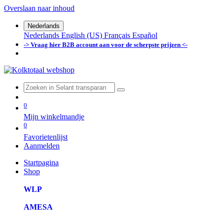
Overslaan naar inhoud
Nederlands
Nederlands
English (US)
Français
Español
-> Vraag hier B2B account aan voor de scherpste prijzen <-
0
Mijn winkelmandje
0
Favorietenlijst
Aanmelden
Startpagina
Shop
WLP
AMESA