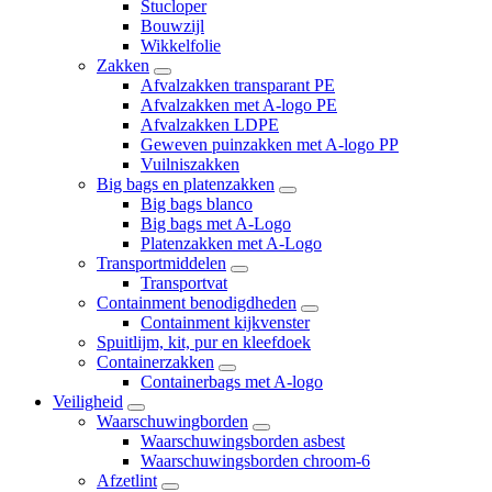
Stucloper
Bouwzijl
Wikkelfolie
Zakken
Afvalzakken transparant PE
Afvalzakken met A-logo PE
Afvalzakken LDPE
Geweven puinzakken met A-logo PP
Vuilniszakken
Big bags en platenzakken
Big bags blanco
Big bags met A-Logo
Platenzakken met A-Logo
Transportmiddelen
Transportvat
Containment benodigdheden
Containment kijkvenster
Spuitlijm, kit, pur en kleefdoek
Containerzakken
Containerbags met A-logo
Veiligheid
Waarschuwingborden
Waarschuwingsborden asbest
Waarschuwingsborden chroom-6
Afzetlint