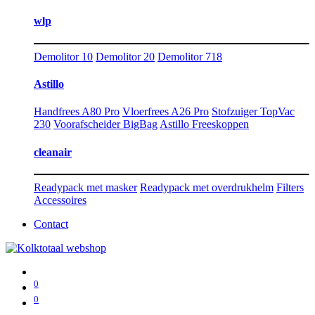
wlp
Demolitor 10
Demolitor 20
Demolitor 718
Astillo
Handfrees A80 Pro
Vloerfrees A26 Pro
Stofzuiger TopVac
230
Voorafscheider BigBag
Astillo Freeskoppen
cleanair
Readypack met masker
Readypack met overdrukhelm
Filters
Accessoires
Contact
0
0