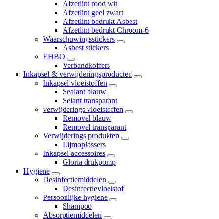
Afzetlint rood wit
Afzetlint geel zwart
Afzetlint bedrukt Asbest
Afzetlint bedrukt Chroom-6
Waarschuwingsstickers
Asbest stickers
EHBO
Verbandkoffers
Inkapsel & verwijderingsproducten
Inkapsel vloeistoffen
Sealant blauw
Selant transparant
verwijderings vloeistoffen
Removel blauw
Removel transparant
Verwijderings produkten
Lijmoplossers
Inkapsel accessoires
Gloria drukpomp
Hygiene
Desinfectiemiddelen
Desinfectievloeistof
Persoonlijke hygiene
Shampoo
Absorptiemiddelen