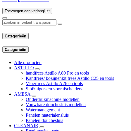
Toevoegen aan verlanglijst
Categorieën
Categorieën
Alle producten
ASTILLO
handfrees Astillo A80 Pro en tools
Kantfrees/ kozijnenkit frees Astillo C25 en tools
Vloerfrees Astillo A26 en tools
Stofzuigers en voorafscheiders
AMESA
Onderdrukmachine modellen
Vouwbare douchesluis modellen
Watermanagement
Panelen materialensluis
Panelen douchesluis
CLEANAIR
Readypacks - sets