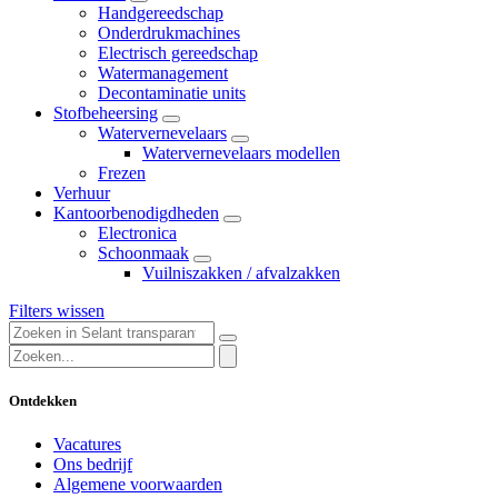
Handgereedschap
Onderdrukmachines
Electrisch gereedschap
Watermanagement
Decontaminatie units
Stofbeheersing
Watervernevelaars
Watervernevelaars modellen
Frezen
Verhuur
Kantoorbenodigdheden
Electronica
Schoonmaak
Vuilniszakken / afvalzakken
Filters wissen
Ontdekken
Vacatures
Ons bedrijf
Algemene voorwaarden