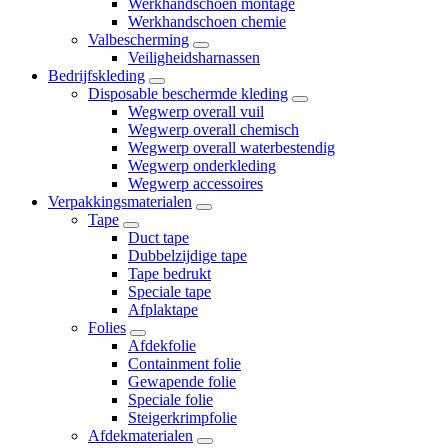
Werkhandschoen montage
Werkhandschoen chemie
Valbescherming
Veiligheidsharnassen
Bedrijfskleding
Disposable beschermde kleding
Wegwerp overall vuil
Wegwerp overall chemisch
Wegwerp overall waterbestendig
Wegwerp onderkleding
Wegwerp accessoires
Verpakkingsmaterialen
Tape
Duct tape
Dubbelzijdige tape
Tape bedrukt
Speciale tape
Afplaktape
Folies
Afdekfolie
Containment folie
Gewapende folie
Speciale folie
Steigerkrimpfolie
Afdekmaterialen