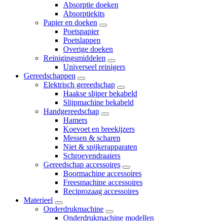
Absorptie doeken
Absorptiekits
Papier en doeken
Poetspapier
Poetslappen
Overige doeken
Reinigingsmiddelen
Universeel reinigers
Gereedschappen
Elektrisch gereedschap
Haakse slijper bekabeld
Slijpmachine bekabeld
Handgereedschap
Hamers
Koevoet en breekijzers
Messen & scharen
Niet & spijkerapparaten
Schroevendraaiers
Gereedschap accessoires
Boormachine accessoires
Freesmachine accessoires
Reciprozaag accessoires
Materieel
Onderdrukmachine
Onderdrukmachine modellen