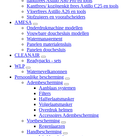
handfrees Astillo A80 Pro en tools
Kantfrees/ kozijnenkit frees Astillo C25 en tools
Vloerfrees Astillo A26 en tools
Stofzuigers en voorafscheiders
AMESA
Onderdrukmachine modellen
Vouwbare douchesluis modellen
Watermanagement
Panelen materialensluis
Panelen douchesluis
CLEANAIR
Readypacks - sets
WLP
Waternevelkanonnen
Persoonlijke bescherming
Adembescherming
Aanblaas systemen
Filters
Halfgelaatsmasker
Volgelaatsmasker
Overdruk helmen
Accessoires Adembescherming
Voetbescherming
Regenlaarzen
Handbescherming