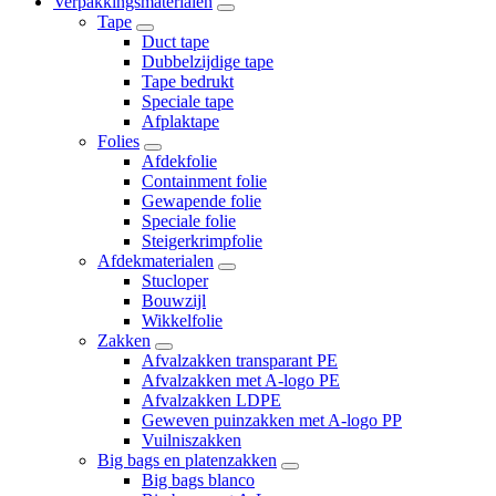
Verpakkingsmaterialen
Tape
Duct tape
Dubbelzijdige tape
Tape bedrukt
Speciale tape
Afplaktape
Folies
Afdekfolie
Containment folie
Gewapende folie
Speciale folie
Steigerkrimpfolie
Afdekmaterialen
Stucloper
Bouwzijl
Wikkelfolie
Zakken
Afvalzakken transparant PE
Afvalzakken met A-logo PE
Afvalzakken LDPE
Geweven puinzakken met A-logo PP
Vuilniszakken
Big bags en platenzakken
Big bags blanco