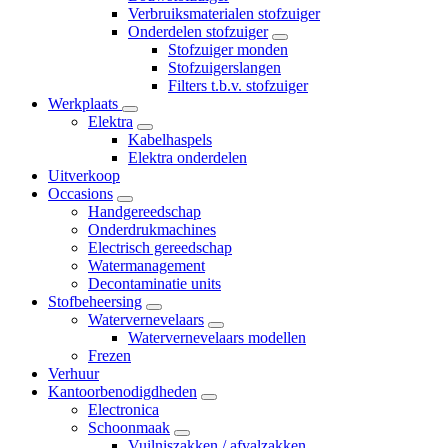
Verbruiksmaterialen stofzuiger
Onderdelen stofzuiger
Stofzuiger monden
Stofzuigerslangen
Filters t.b.v. stofzuiger
Werkplaats
Elektra
Kabelhaspels
Elektra onderdelen
Uitverkoop
Occasions
Handgereedschap
Onderdrukmachines
Electrisch gereedschap
Watermanagement
Decontaminatie units
Stofbeheersing
Watervernevelaars
Watervernevelaars modellen
Frezen
Verhuur
Kantoorbenodigdheden
Electronica
Schoonmaak
Vuilniszakken / afvalzakken