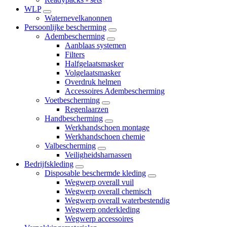
WLP
Waternevelkanonnen
Persoonlijke bescherming
Adembescherming
Aanblaas systemen
Filters
Halfgelaatsmasker
Volgelaatsmasker
Overdruk helmen
Accessoires Adembescherming
Voetbescherming
Regenlaarzen
Handbescherming
Werkhandschoen montage
Werkhandschoen chemie
Valbescherming
Veiligheidsharnassen
Bedrijfskleding
Disposable beschermde kleding
Wegwerp overall vuil
Wegwerp overall chemisch
Wegwerp overall waterbestendig
Wegwerp onderkleding
Wegwerp accessoires