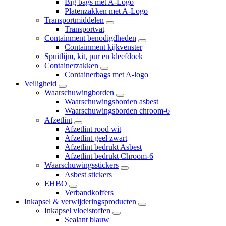
Big bags met A-Logo
Platenzakken met A-Logo
Transportmiddelen
Transportvat
Containment benodigdheden
Containment kijkvenster
Spuitlijm, kit, pur en kleefdoek
Containerzakken
Containerbags met A-logo
Veiligheid
Waarschuwingborden
Waarschuwingsborden asbest
Waarschuwingsborden chroom-6
Afzetlint
Afzetlint rood wit
Afzetlint geel zwart
Afzetlint bedrukt Asbest
Afzetlint bedrukt Chroom-6
Waarschuwingsstickers
Asbest stickers
EHBO
Verbandkoffers
Inkapsel & verwijderingsproducten
Inkapsel vloeistoffen
Sealant blauw