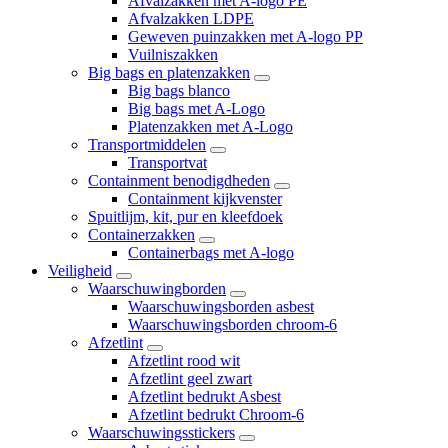
Afvalzakken met A-logo PE
Afvalzakken LDPE
Geweven puinzakken met A-logo PP
Vuilniszakken
Big bags en platenzakken
Big bags blanco
Big bags met A-Logo
Platenzakken met A-Logo
Transportmiddelen
Transportvat
Containment benodigdheden
Containment kijkvenster
Spuitlijm, kit, pur en kleefdoek
Containerzakken
Containerbags met A-logo
Veiligheid
Waarschuwingborden
Waarschuwingsborden asbest
Waarschuwingsborden chroom-6
Afzetlint
Afzetlint rood wit
Afzetlint geel zwart
Afzetlint bedrukt Asbest
Afzetlint bedrukt Chroom-6
Waarschuwingsstickers