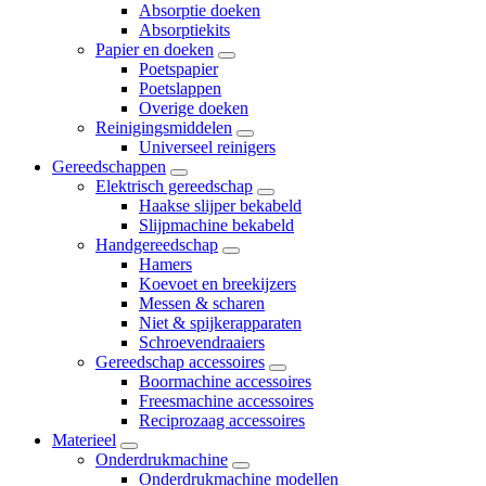
Absorptie doeken
Absorptiekits
Papier en doeken
Poetspapier
Poetslappen
Overige doeken
Reinigingsmiddelen
Universeel reinigers
Gereedschappen
Elektrisch gereedschap
Haakse slijper bekabeld
Slijpmachine bekabeld
Handgereedschap
Hamers
Koevoet en breekijzers
Messen & scharen
Niet & spijkerapparaten
Schroevendraaiers
Gereedschap accessoires
Boormachine accessoires
Freesmachine accessoires
Reciprozaag accessoires
Materieel
Onderdrukmachine
Onderdrukmachine modellen