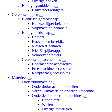
Overige doeken
Reinigingsmiddelen
Universeel reinigers
Gereedschappen
Elektrisch gereedschap
Haakse slijper bekabeld
Slijpmachine bekabeld
Handgereedschap
Hamers
Koevoet en breekijzers
Messen & scharen
Niet & spijkerapparaten
Schroevendraaiers
Gereedschap accessoires
Boormachine accessoires
Freesmachine accessoires
Reciprozaag accessoires
Materieel
Onderdrukmachine
Onderdrukmachine modellen
Verbruiksmaterialen onderdrukmachine
Onderdelen onderdrukmachines
Hepafilters
Wielen
Overige materialen