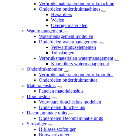
Verbruiksmaterialen onderdrukmachine
Onderdelen onderdrukmachines
Hepafilters
Wielen
Overige materialen
Watermanagement
Watermanagement modellen
Onderdelen watermanagement
Verwarmingselementen
Tuinslangen
Verbruiksmaterialen watermanagement
Kaarsfilters watermanagement
Onderdrukmonitor
Verbruiksmaterialen onderdrukmonitor
Onderdelen onderdrukmonitor
Materialensluis
Panelen materialensluis
Douchesluis
Vouwbare douchesluis modellen
Onderdelen douchesluis
Decontaminatie units
Onderdelen Decontaminatie units
Stofzuiger
H-klasse stofzuiger
Bouwstofzuiger