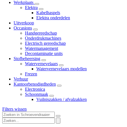
Werkplaats
Elektra
Kabelhaspels
Elektra onderdelen
Uitverkoop
Occasions
Handgereedschap
Onderdrukmachines
Electrisch gereedschap
Watermanagement
Decontaminatie units
Stofbeheersing
Watervernevelaars
Watervernevelaars modellen
Frezen
Verhuur
Kantoorbenodigdheden
Electronica
Schoonmaak
Vuilniszakken / afvalzakken
Filters wissen