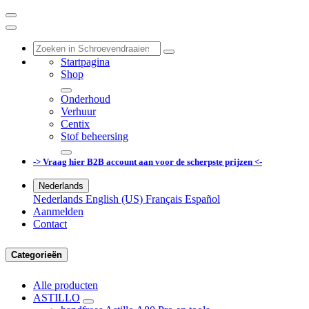
Startpagina
Shop
Onderhoud
Verhuur
Centix
Stof beheersing
-> Vraag hier B2B account aan voor de scherpste prijzen <-
Nederlands
Nederlands
English (US)
Français
Español
Aanmelden
Contact
Categorieën
Alle producten
ASTILLO