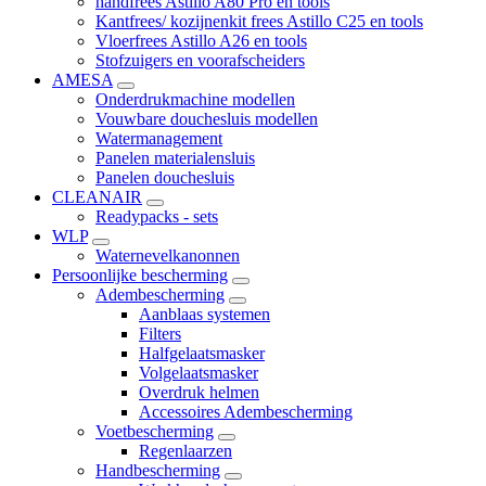
handfrees Astillo A80 Pro en tools
Kantfrees/ kozijnenkit frees Astillo C25 en tools
Vloerfrees Astillo A26 en tools
Stofzuigers en voorafscheiders
AMESA
Onderdrukmachine modellen
Vouwbare douchesluis modellen
Watermanagement
Panelen materialensluis
Panelen douchesluis
CLEANAIR
Readypacks - sets
WLP
Waternevelkanonnen
Persoonlijke bescherming
Adembescherming
Aanblaas systemen
Filters
Halfgelaatsmasker
Volgelaatsmasker
Overdruk helmen
Accessoires Adembescherming
Voetbescherming
Regenlaarzen
Handbescherming