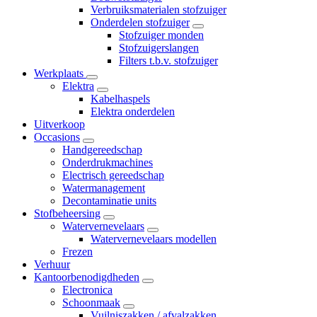
Verbruiksmaterialen stofzuiger
Onderdelen stofzuiger
Stofzuiger monden
Stofzuigerslangen
Filters t.b.v. stofzuiger
Werkplaats
Elektra
Kabelhaspels
Elektra onderdelen
Uitverkoop
Occasions
Handgereedschap
Onderdrukmachines
Electrisch gereedschap
Watermanagement
Decontaminatie units
Stofbeheersing
Watervernevelaars
Watervernevelaars modellen
Frezen
Verhuur
Kantoorbenodigdheden
Electronica
Schoonmaak
Vuilniszakken / afvalzakken