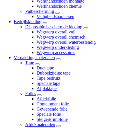
Werkhandschoen montage
Werkhandschoen chemie
Valbescherming
Veiligheidsharnassen
Bedrijfskleding
Disposable beschermde kleding
Wegwerp overall vuil
Wegwerp overall chemisch
Wegwerp overall waterbestendig
Wegwerp onderkleding
Wegwerp accessoires
Verpakkingsmaterialen
Tape
Duct tape
Dubbelzijdige tape
Tape bedrukt
Speciale tape
Afplaktape
Folies
Afdekfolie
Containment folie
Gewapende folie
Speciale folie
Steigerkrimpfolie
Afdekmaterialen