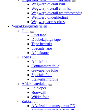
Wegwerp overall vuil
Wegwerp overall chemisch
Wegwerp overall waterbestendig
Wegwerp onderkleding
Wegwerp accessoires
Verpakkingsmaterialen
Tape
Duct tape
Dubbelzijdige tape
Tape bedrukt
Speciale tape
Afplaktape
Folies
Afdekfolie
Containment folie
Gewapende folie
Speciale folie
Steigerkrimpfolie
Afdekmaterialen
Stucloper
Bouwzijl
Wikkelfolie
Zakken
Afvalzakken transparant PE