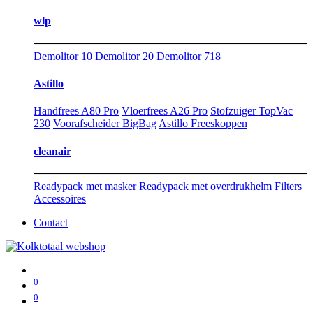
wlp
Demolitor 10
Demolitor 20
Demolitor 718
Astillo
Handfrees A80 Pro
Vloerfrees A26 Pro
Stofzuiger TopVac
230
Voorafscheider BigBag
Astillo Freeskoppen
cleanair
Readypack met masker
Readypack met overdrukhelm
Filters
Accessoires
Contact
0
0