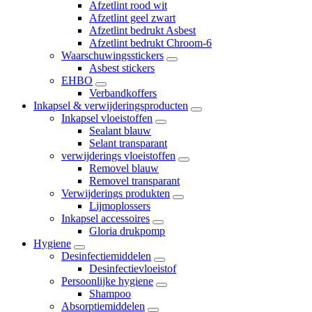
Afzetlint rood wit
Afzetlint geel zwart
Afzetlint bedrukt Asbest
Afzetlint bedrukt Chroom-6
Waarschuwingsstickers
Asbest stickers
EHBO
Verbandkoffers
Inkapsel & verwijderingsproducten
Inkapsel vloeistoffen
Sealant blauw
Selant transparant
verwijderings vloeistoffen
Removel blauw
Removel transparant
Verwijderings produkten
Lijmoplossers
Inkapsel accessoires
Gloria drukpomp
Hygiene
Desinfectiemiddelen
Desinfectievloeistof
Persoonlijke hygiene
Shampoo
Absorptiemiddelen