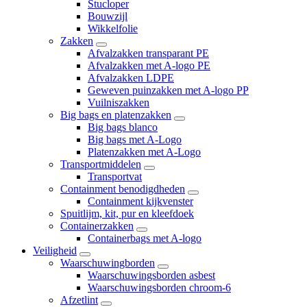
Stucloper
Bouwzijl
Wikkelfolie
Zakken
Afvalzakken transparant PE
Afvalzakken met A-logo PE
Afvalzakken LDPE
Geweven puinzakken met A-logo PP
Vuilniszakken
Big bags en platenzakken
Big bags blanco
Big bags met A-Logo
Platenzakken met A-Logo
Transportmiddelen
Transportvat
Containment benodigdheden
Containment kijkvenster
Spuitlijm, kit, pur en kleefdoek
Containerzakken
Containerbags met A-logo
Veiligheid
Waarschuwingborden
Waarschuwingsborden asbest
Waarschuwingsborden chroom-6
Afzetlint