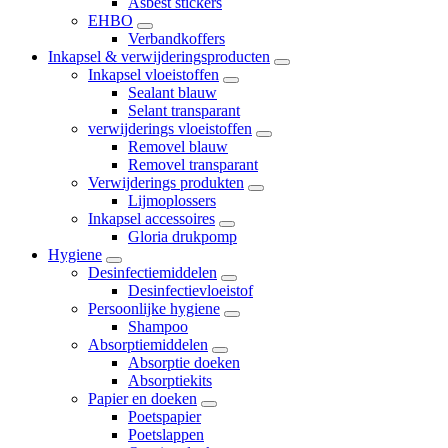
Asbest stickers
EHBO
Verbandkoffers
Inkapsel & verwijderingsproducten
Inkapsel vloeistoffen
Sealant blauw
Selant transparant
verwijderings vloeistoffen
Removel blauw
Removel transparant
Verwijderings produkten
Lijmoplossers
Inkapsel accessoires
Gloria drukpomp
Hygiene
Desinfectiemiddelen
Desinfectievloeistof
Persoonlijke hygiene
Shampoo
Absorptiemiddelen
Absorptie doeken
Absorptiekits
Papier en doeken
Poetspapier
Poetslappen