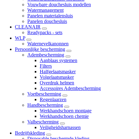
Vouwbare douchesluis modellen
Watermanagement
Panelen materialensluis
Panelen douchesluis
CLEANAIR
Readypacks - sets
WLP
Waternevelkanonnen
Persoonlijke bescherming
Adembescherming
Aanblaas systemen
Filters
Halfgelaatsmasker
Volgelaatsmasker
Overdruk helmen
Accessoires Adembescherming
Voetbescherming
Regenlaarzen
Handbescherming
Werkhandschoen montage
Werkhandschoen chemie
Valbescherming
Veiligheidsharnassen
Bedrijfskleding
Disposable beschermde kleding