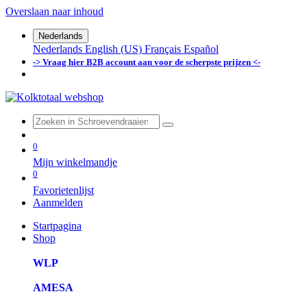
Overslaan naar inhoud
Nederlands
Nederlands
English (US)
Français
Español
-> Vraag hier B2B account aan voor de scherpste prijzen <-
0
Mijn winkelmandje
0
Favorietenlijst
Aanmelden
Startpagina
Shop
WLP
AMESA