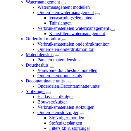
Watermanagement
Watermanagement modellen
Onderdelen watermanagement
Verwarmingselementen
Tuinslangen
Verbruiksmaterialen watermanagement
Kaarsfilters watermanagement
Onderdrukmonitor
Verbruiksmaterialen onderdrukmonitor
Onderdelen onderdrukmonitor
Materialensluis
Panelen materialensluis
Douchesluis
Vouwbare douchesluis modellen
Onderdelen douchesluis
Decontaminatie units
Onderdelen Decontaminatie units
Stofzuiger
H-klasse stofzuiger
Bouwstofzuiger
Verbruiksmaterialen stofzuiger
Onderdelen stofzuiger
Stofzuiger monden
Stofzuigerslangen
Filters t.b.v. stofzuiger