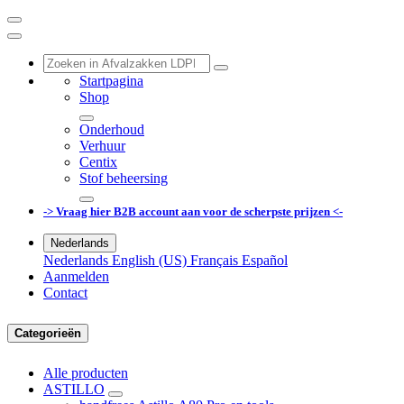
Startpagina
Shop
Onderhoud
Verhuur
Centix
Stof beheersing
-> Vraag hier B2B account aan voor de scherpste prijzen <-
Nederlands
Nederlands
English (US)
Français
Español
Aanmelden
Contact
Categorieën
Alle producten
ASTILLO