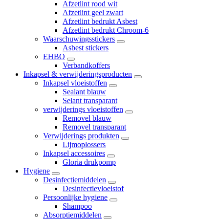
Afzetlint rood wit
Afzetlint geel zwart
Afzetlint bedrukt Asbest
Afzetlint bedrukt Chroom-6
Waarschuwingsstickers
Asbest stickers
EHBO
Verbandkoffers
Inkapsel & verwijderingsproducten
Inkapsel vloeistoffen
Sealant blauw
Selant transparant
verwijderings vloeistoffen
Removel blauw
Removel transparant
Verwijderings produkten
Lijmoplossers
Inkapsel accessoires
Gloria drukpomp
Hygiene
Desinfectiemiddelen
Desinfectievloeistof
Persoonlijke hygiene
Shampoo
Absorptiemiddelen