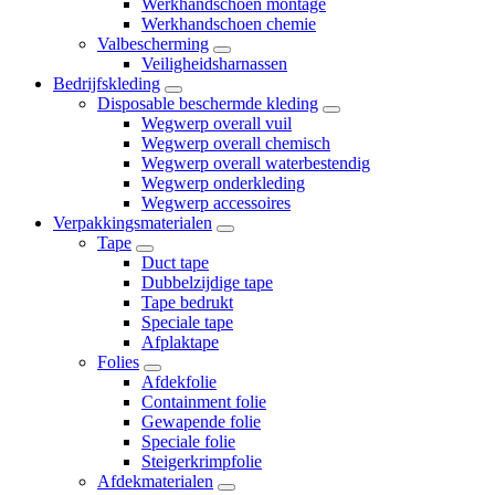
Werkhandschoen montage
Werkhandschoen chemie
Valbescherming
Veiligheidsharnassen
Bedrijfskleding
Disposable beschermde kleding
Wegwerp overall vuil
Wegwerp overall chemisch
Wegwerp overall waterbestendig
Wegwerp onderkleding
Wegwerp accessoires
Verpakkingsmaterialen
Tape
Duct tape
Dubbelzijdige tape
Tape bedrukt
Speciale tape
Afplaktape
Folies
Afdekfolie
Containment folie
Gewapende folie
Speciale folie
Steigerkrimpfolie
Afdekmaterialen