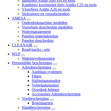
handfrees Astillo A80 Pro en tools
Kantfrees/ kozijnenkit frees Astillo C25 en tools
Vloerfrees Astillo A26 en tools
Stofzuigers en voorafscheiders
AMESA
Onderdrukmachine modellen
Vouwbare douchesluis modellen
Watermanagement
Panelen materialensluis
Panelen douchesluis
CLEANAIR
Readypacks - sets
WLP
Waternevelkanonnen
Persoonlijke bescherming
Adembescherming
Aanblaas systemen
Filters
Halfgelaatsmasker
Volgelaatsmasker
Overdruk helmen
Accessoires Adembescherming
Voetbescherming
Regenlaarzen
Handbescherming