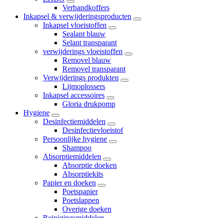
Verbandkoffers
Inkapsel & verwijderingsproducten
Inkapsel vloeistoffen
Sealant blauw
Selant transparant
verwijderings vloeistoffen
Removel blauw
Removel transparant
Verwijderings produkten
Lijmoplossers
Inkapsel accessoires
Gloria drukpomp
Hygiene
Desinfectiemiddelen
Desinfectievloeistof
Persoonlijke hygiene
Shampoo
Absorptiemiddelen
Absorptie doeken
Absorptiekits
Papier en doeken
Poetspapier
Poetslappen
Overige doeken
Reinigingsmiddelen