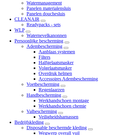
Watermanagement
Panelen materialensluis
Panelen douchesluis
CLEANAIR
Readypacks - sets
WLP
Waternevelkanonnen
Persoonlijke bescherming
Adembescherming
Aanblaas systemen
Filters
Halfgelaatsmasker
Volgelaatsmasker
Overdruk helmen
Accessoires Adembescherming
Voetbescherming
Regenlaarzen
Handbescherming
Werkhandschoen montage
Werkhandschoen chemie
Valbescherming
Veiligheidsharnassen
Bedrijfskleding
Disposable beschermde kleding
Wegwerp overall vuil