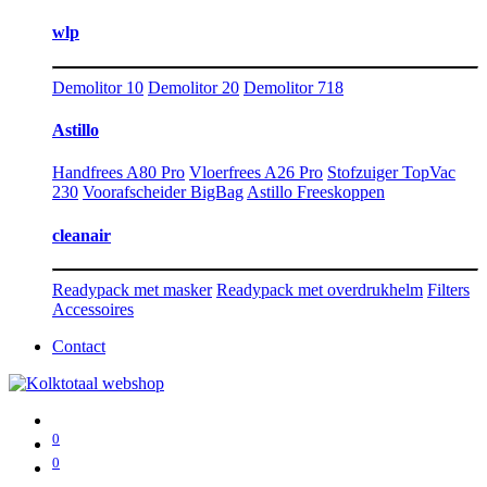
wlp
Demolitor 10
Demolitor 20
Demolitor 718
Astillo
Handfrees A80 Pro
Vloerfrees A26 Pro
Stofzuiger TopVac
230
Voorafscheider BigBag
Astillo Freeskoppen
cleanair
Readypack met masker
Readypack met overdrukhelm
Filters
Accessoires
Contact
0
0