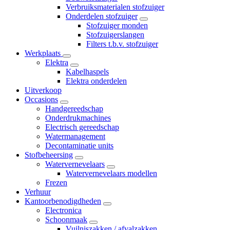
Verbruiksmaterialen stofzuiger
Onderdelen stofzuiger
Stofzuiger monden
Stofzuigerslangen
Filters t.b.v. stofzuiger
Werkplaats
Elektra
Kabelhaspels
Elektra onderdelen
Uitverkoop
Occasions
Handgereedschap
Onderdrukmachines
Electrisch gereedschap
Watermanagement
Decontaminatie units
Stofbeheersing
Watervernevelaars
Watervernevelaars modellen
Frezen
Verhuur
Kantoorbenodigdheden
Electronica
Schoonmaak
Vuilniszakken / afvalzakken