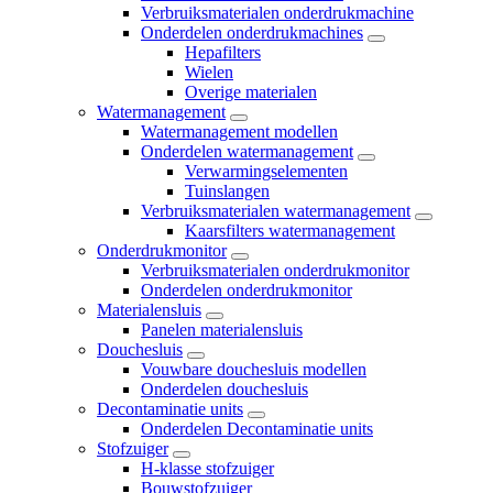
Verbruiksmaterialen onderdrukmachine
Onderdelen onderdrukmachines
Hepafilters
Wielen
Overige materialen
Watermanagement
Watermanagement modellen
Onderdelen watermanagement
Verwarmingselementen
Tuinslangen
Verbruiksmaterialen watermanagement
Kaarsfilters watermanagement
Onderdrukmonitor
Verbruiksmaterialen onderdrukmonitor
Onderdelen onderdrukmonitor
Materialensluis
Panelen materialensluis
Douchesluis
Vouwbare douchesluis modellen
Onderdelen douchesluis
Decontaminatie units
Onderdelen Decontaminatie units
Stofzuiger
H-klasse stofzuiger
Bouwstofzuiger