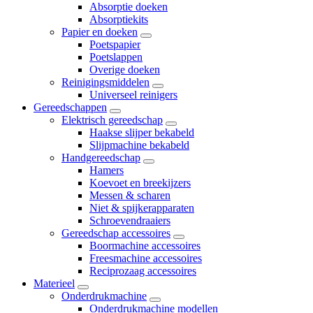
Absorptie doeken
Absorptiekits
Papier en doeken
Poetspapier
Poetslappen
Overige doeken
Reinigingsmiddelen
Universeel reinigers
Gereedschappen
Elektrisch gereedschap
Haakse slijper bekabeld
Slijpmachine bekabeld
Handgereedschap
Hamers
Koevoet en breekijzers
Messen & scharen
Niet & spijkerapparaten
Schroevendraaiers
Gereedschap accessoires
Boormachine accessoires
Freesmachine accessoires
Reciprozaag accessoires
Materieel
Onderdrukmachine
Onderdrukmachine modellen