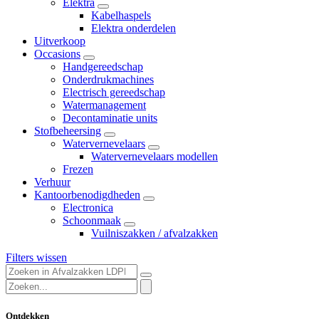
Elektra
Kabelhaspels
Elektra onderdelen
Uitverkoop
Occasions
Handgereedschap
Onderdrukmachines
Electrisch gereedschap
Watermanagement
Decontaminatie units
Stofbeheersing
Watervernevelaars
Watervernevelaars modellen
Frezen
Verhuur
Kantoorbenodigdheden
Electronica
Schoonmaak
Vuilniszakken / afvalzakken
Filters wissen
Ontdekken