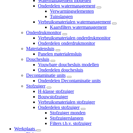
Watermanagement modellen
Onderdelen watermanagement
Verwarmingselementen
Tuinslangen
Verbruiksmaterialen watermanagement
Kaarsfilters watermanagement
Onderdrukmonitor
Verbruiksmaterialen onderdrukmonitor
Onderdelen onderdrukmonitor
Materialensluis
Panelen materialensluis
Douchesluis
Vouwbare douchesluis modellen
Onderdelen douchesluis
Decontaminatie units
Onderdelen Decontaminatie units
Stofzuiger
H-klasse stofzuiger
Bouwstofzuiger
Verbruiksmaterialen stofzuiger
Onderdelen stofzuiger
Stofzuiger monden
Stofzuigerslangen
Filters t.b.v. stofzuiger
Werkplaats