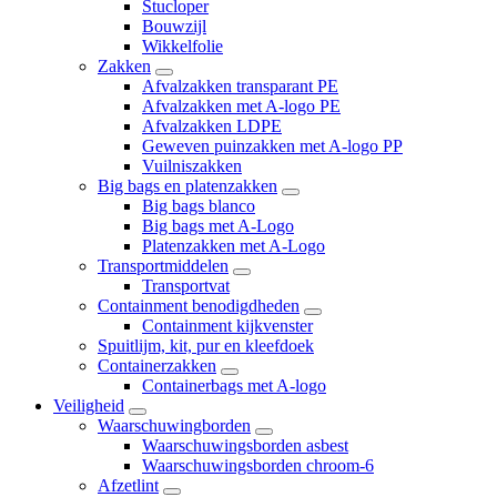
Stucloper
Bouwzijl
Wikkelfolie
Zakken
Afvalzakken transparant PE
Afvalzakken met A-logo PE
Afvalzakken LDPE
Geweven puinzakken met A-logo PP
Vuilniszakken
Big bags en platenzakken
Big bags blanco
Big bags met A-Logo
Platenzakken met A-Logo
Transportmiddelen
Transportvat
Containment benodigdheden
Containment kijkvenster
Spuitlijm, kit, pur en kleefdoek
Containerzakken
Containerbags met A-logo
Veiligheid
Waarschuwingborden
Waarschuwingsborden asbest
Waarschuwingsborden chroom-6
Afzetlint