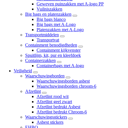
Geweven puinzakken met A-logo PP
Vuilniszakken
Big bags en platenzakken
Big bags blanco
Big bags met A-Logo
Platenzakken met A-Logo
Transportmiddelen
Transportvat
Containment benodigdheden
Containment kijkvenster
Spuitlijm, kit, pur en kleefdoek
Containerzakken
Containerbags met A-logo
Veiligheid
Waarschuwingborden
Waarschuwingsborden asbest
Waarschuwingsborden chroom-6
Afzetlint
Afzetlint rood wit
Afzetlint geel zwart
Afzetlint bedrukt Asbest
Afzetlint bedrukt Chroom-6
Waarschuwingsstickers
Asbest stickers
EHBO