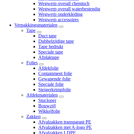
Wegwerp overall chemisch
Wegwerp overall waterbestendig
Wegwerp onderkleding
Wegwerp accessoires
Verpakkingsmaterialen
Tape
Duct tape
Dubbelzijdige tape
Tape bedrukt
Speciale tape
Afplaktape
Folies
Afdekfolie
Containment folie
Gewapende folie
Speciale folie
Steigerkrimpfolie
Afdekmaterialen
Stucloper
Bouwzijl
Wikkelfolie
Zakken
Afvalzakken transparant PE
Afvalzakken met A-logo PE
Afvalzakken LDPE