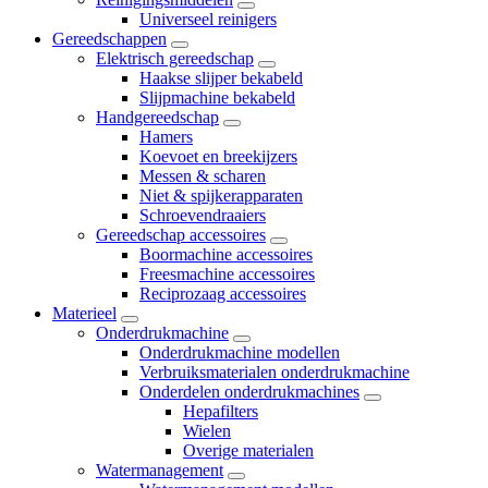
Universeel reinigers
Gereedschappen
Elektrisch gereedschap
Haakse slijper bekabeld
Slijpmachine bekabeld
Handgereedschap
Hamers
Koevoet en breekijzers
Messen & scharen
Niet & spijkerapparaten
Schroevendraaiers
Gereedschap accessoires
Boormachine accessoires
Freesmachine accessoires
Reciprozaag accessoires
Materieel
Onderdrukmachine
Onderdrukmachine modellen
Verbruiksmaterialen onderdrukmachine
Onderdelen onderdrukmachines
Hepafilters
Wielen
Overige materialen
Watermanagement