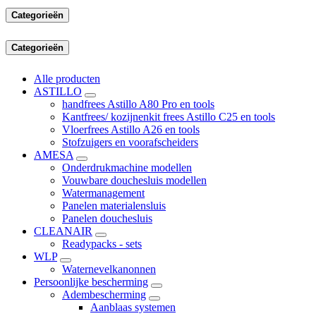
Categorieën
Categorieën
Alle producten
ASTILLO
handfrees Astillo A80 Pro en tools
Kantfrees/ kozijnenkit frees Astillo C25 en tools
Vloerfrees Astillo A26 en tools
Stofzuigers en voorafscheiders
AMESA
Onderdrukmachine modellen
Vouwbare douchesluis modellen
Watermanagement
Panelen materialensluis
Panelen douchesluis
CLEANAIR
Readypacks - sets
WLP
Waternevelkanonnen
Persoonlijke bescherming
Adembescherming
Aanblaas systemen