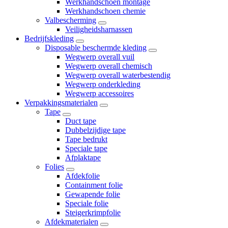
Werkhandschoen montage
Werkhandschoen chemie
Valbescherming
Veiligheidsharnassen
Bedrijfskleding
Disposable beschermde kleding
Wegwerp overall vuil
Wegwerp overall chemisch
Wegwerp overall waterbestendig
Wegwerp onderkleding
Wegwerp accessoires
Verpakkingsmaterialen
Tape
Duct tape
Dubbelzijdige tape
Tape bedrukt
Speciale tape
Afplaktape
Folies
Afdekfolie
Containment folie
Gewapende folie
Speciale folie
Steigerkrimpfolie
Afdekmaterialen