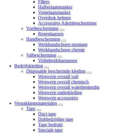
Filters
Halfgelaatsmasker
Volgelaatsmasker
Overdruk helmen
Accessoires Adembescherming
Voetbescherming
Regenlaarzen
Handbescherming
Werkhandschoen montage
Werkhandschoen chemie
Valbescherming
Veiligheidsharnassen
Bedrijfskleding
Disposable beschermde kleding
Wegwerp overall vuil
Wegwerp overall chemisch
Wegwerp overall waterbestendig
Wegwerp onderkleding
Wegwerp accessoires
Verpakkingsmaterialen
Tape
Duct tape
Dubbelzijdige tape
Tape bedrukt
Speciale tape