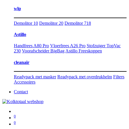
wlp
Demolitor 10
Demolitor 20
Demolitor 718
Astillo
Handfrees A80 Pro
Vloerfrees A26 Pro
Stofzuiger TopVac
230
Voorafscheider BigBag
Astillo Freeskoppen
cleanair
Readypack met masker
Readypack met overdrukhelm
Filters
Accessoires
Contact
0
0