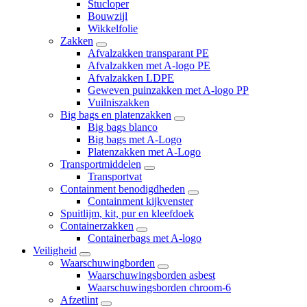
Stucloper
Bouwzijl
Wikkelfolie
Zakken
Afvalzakken transparant PE
Afvalzakken met A-logo PE
Afvalzakken LDPE
Geweven puinzakken met A-logo PP
Vuilniszakken
Big bags en platenzakken
Big bags blanco
Big bags met A-Logo
Platenzakken met A-Logo
Transportmiddelen
Transportvat
Containment benodigdheden
Containment kijkvenster
Spuitlijm, kit, pur en kleefdoek
Containerzakken
Containerbags met A-logo
Veiligheid
Waarschuwingborden
Waarschuwingsborden asbest
Waarschuwingsborden chroom-6
Afzetlint