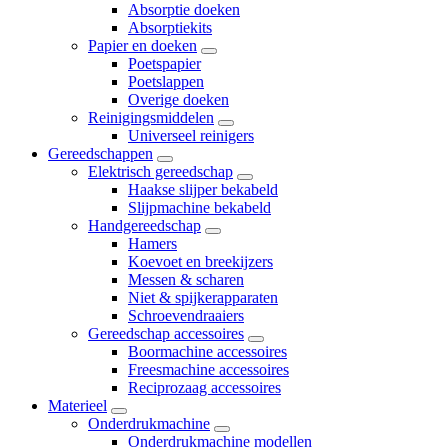
Absorptie doeken
Absorptiekits
Papier en doeken
Poetspapier
Poetslappen
Overige doeken
Reinigingsmiddelen
Universeel reinigers
Gereedschappen
Elektrisch gereedschap
Haakse slijper bekabeld
Slijpmachine bekabeld
Handgereedschap
Hamers
Koevoet en breekijzers
Messen & scharen
Niet & spijkerapparaten
Schroevendraaiers
Gereedschap accessoires
Boormachine accessoires
Freesmachine accessoires
Reciprozaag accessoires
Materieel
Onderdrukmachine
Onderdrukmachine modellen