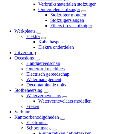
Verbruiksmaterialen stofzuiger
Onderdelen stofzuiger
Stofzuiger monden
Stofzuigerslangen
Filters t.b.v. stofzuiger
Werkplaats
Elektra
Kabelhaspels
Elektra onderdelen
Uitverkoop
Occasions
Handgereedschap
Onderdrukmachines
Electrisch gereedschap
Watermanagement
Decontaminatie units
Stofbeheersing
Watervernevelaars
Watervernevelaars modellen
Frezen
Verhuur
Kantoorbenodigdheden
Electronica
Schoonmaak
Vuilniszakken / afvalzakken