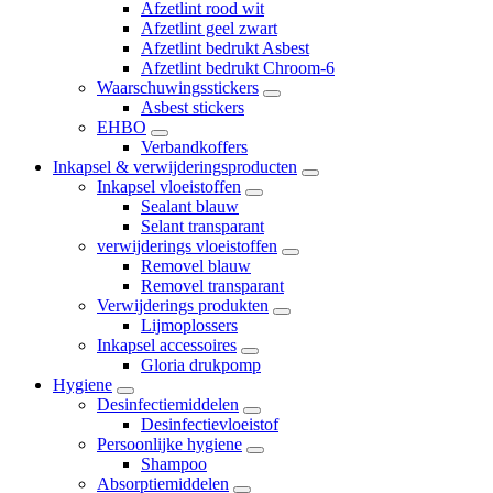
Afzetlint rood wit
Afzetlint geel zwart
Afzetlint bedrukt Asbest
Afzetlint bedrukt Chroom-6
Waarschuwingsstickers
Asbest stickers
EHBO
Verbandkoffers
Inkapsel & verwijderingsproducten
Inkapsel vloeistoffen
Sealant blauw
Selant transparant
verwijderings vloeistoffen
Removel blauw
Removel transparant
Verwijderings produkten
Lijmoplossers
Inkapsel accessoires
Gloria drukpomp
Hygiene
Desinfectiemiddelen
Desinfectievloeistof
Persoonlijke hygiene
Shampoo
Absorptiemiddelen