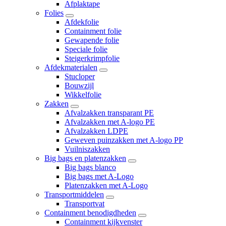
Afplaktape
Folies
Afdekfolie
Containment folie
Gewapende folie
Speciale folie
Steigerkrimpfolie
Afdekmaterialen
Stucloper
Bouwzijl
Wikkelfolie
Zakken
Afvalzakken transparant PE
Afvalzakken met A-logo PE
Afvalzakken LDPE
Geweven puinzakken met A-logo PP
Vuilniszakken
Big bags en platenzakken
Big bags blanco
Big bags met A-Logo
Platenzakken met A-Logo
Transportmiddelen
Transportvat
Containment benodigdheden
Containment kijkvenster