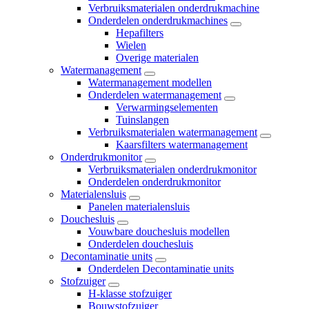
Verbruiksmaterialen onderdrukmachine
Onderdelen onderdrukmachines
Hepafilters
Wielen
Overige materialen
Watermanagement
Watermanagement modellen
Onderdelen watermanagement
Verwarmingselementen
Tuinslangen
Verbruiksmaterialen watermanagement
Kaarsfilters watermanagement
Onderdrukmonitor
Verbruiksmaterialen onderdrukmonitor
Onderdelen onderdrukmonitor
Materialensluis
Panelen materialensluis
Douchesluis
Vouwbare douchesluis modellen
Onderdelen douchesluis
Decontaminatie units
Onderdelen Decontaminatie units
Stofzuiger
H-klasse stofzuiger
Bouwstofzuiger