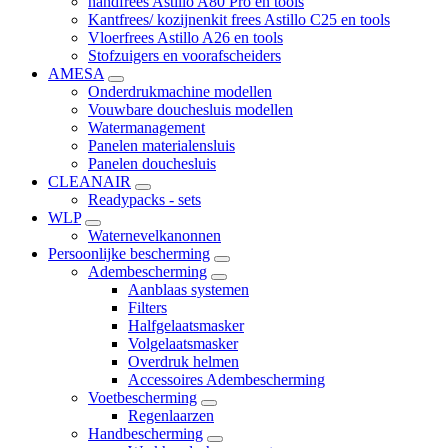
handfrees Astillo A80 Pro en tools
Kantfrees/ kozijnenkit frees Astillo C25 en tools
Vloerfrees Astillo A26 en tools
Stofzuigers en voorafscheiders
AMESA
Onderdrukmachine modellen
Vouwbare douchesluis modellen
Watermanagement
Panelen materialensluis
Panelen douchesluis
CLEANAIR
Readypacks - sets
WLP
Waternevelkanonnen
Persoonlijke bescherming
Adembescherming
Aanblaas systemen
Filters
Halfgelaatsmasker
Volgelaatsmasker
Overdruk helmen
Accessoires Adembescherming
Voetbescherming
Regenlaarzen
Handbescherming