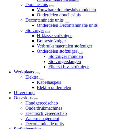
Douchesluis
Vouwbare douchesluis modellen
Onderdelen douchesluis
Decontaminatie units
Onderdelen Decontaminatie units
Stofzuiger
H-klasse stofzuiger
Bouwstofzuiger
Verbruiksmaterialen stofzuiger
Onderdelen stofzuiger
Stofzuiger monden
Stofzuigerslangen
Filters t.b.v. stofzuiger
Werkplaats
Elektra
Kabelhaspels
Elektra onderdelen
Uitverkoop
Occasions
Handgereedschap
Onderdrukmachines
Electrisch gereedschap
Watermanagement
Decontaminatie units
Stofbeheersing