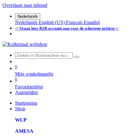
Overslaan naar inhoud
Nederlands
Nederlands
English (US)
Français
Español
-> Vraag hier B2B account aan voor de scherpste prijzen <-
0
Mijn winkelmandje
0
Favorietenlijst
Aanmelden
Startpagina
Shop
WLP
AMESA