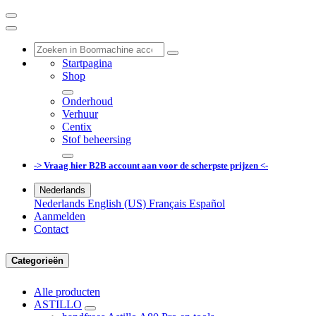
Startpagina
Shop
Onderhoud
Verhuur
Centix
Stof beheersing
-> Vraag hier B2B account aan voor de scherpste prijzen <-
Nederlands
Nederlands
English (US)
Français
Español
Aanmelden
Contact
Categorieën
Alle producten
ASTILLO