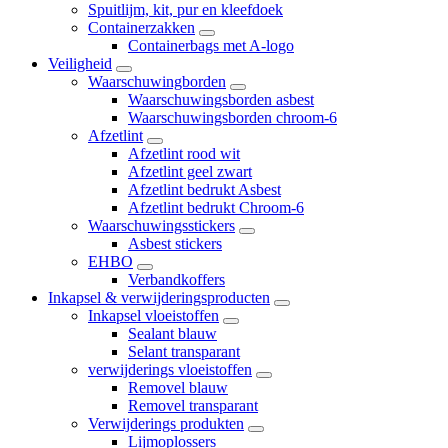
Spuitlijm, kit, pur en kleefdoek
Containerzakken
Containerbags met A-logo
Veiligheid
Waarschuwingborden
Waarschuwingsborden asbest
Waarschuwingsborden chroom-6
Afzetlint
Afzetlint rood wit
Afzetlint geel zwart
Afzetlint bedrukt Asbest
Afzetlint bedrukt Chroom-6
Waarschuwingsstickers
Asbest stickers
EHBO
Verbandkoffers
Inkapsel & verwijderingsproducten
Inkapsel vloeistoffen
Sealant blauw
Selant transparant
verwijderings vloeistoffen
Removel blauw
Removel transparant
Verwijderings produkten
Lijmoplossers