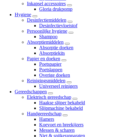
Inkapsel accessoires
Gloria drukpomp
Hygiene
Desinfectiemiddelen
Desinfectievloeistof
Persoonlijke hygiene
Shampoo
Absorptiemiddelen
Absorptie doeken
Absorptiekits
Papier en doeken
Poetspapier
Poetslappen
Overige doeken
Reinigingsmiddelen
Universeel reinigers
Gereedschappen
Elektrisch gereedschap
Haakse slijper bekabeld
Slijpmachine bekabeld
Handgereedschap
Hamers
Koevoet en breekijzers
Messen & scharen
Niet & spijkerapparaten