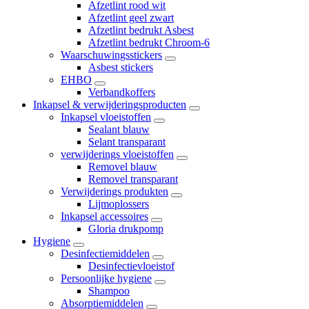
Afzetlint rood wit
Afzetlint geel zwart
Afzetlint bedrukt Asbest
Afzetlint bedrukt Chroom-6
Waarschuwingsstickers
Asbest stickers
EHBO
Verbandkoffers
Inkapsel & verwijderingsproducten
Inkapsel vloeistoffen
Sealant blauw
Selant transparant
verwijderings vloeistoffen
Removel blauw
Removel transparant
Verwijderings produkten
Lijmoplossers
Inkapsel accessoires
Gloria drukpomp
Hygiene
Desinfectiemiddelen
Desinfectievloeistof
Persoonlijke hygiene
Shampoo
Absorptiemiddelen