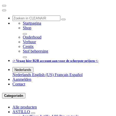
Startpagina
Shop
Onderhoud
Verhuur
Centix
Stof beheersing
-> Vraag hier B2B account aan voor de scherpste prijzen <-
Nederlands
Nederlands
English (US)
Français
Español
Aanmelden
Contact
Categorieën
Alle producten
ASTILLO