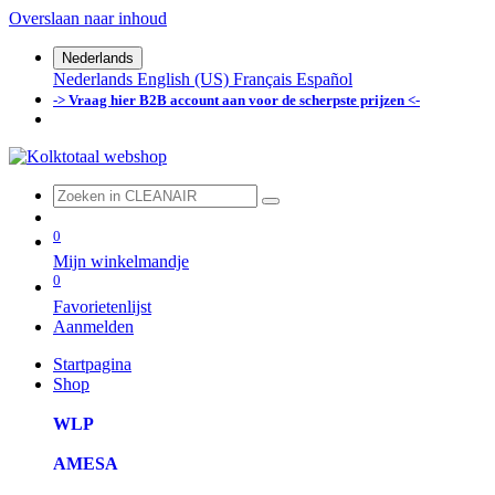
Overslaan naar inhoud
Nederlands
Nederlands
English (US)
Français
Español
-> Vraag hier B2B account aan voor de scherpste prijzen <-
0
Mijn winkelmandje
0
Favorietenlijst
Aanmelden
Startpagina
Shop
WLP
AMESA