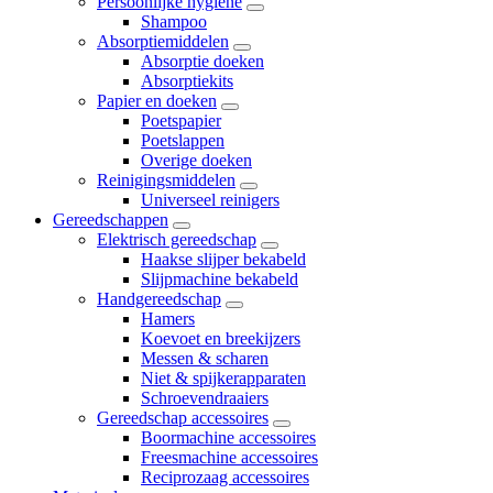
Persoonlijke hygiene
Shampoo
Absorptiemiddelen
Absorptie doeken
Absorptiekits
Papier en doeken
Poetspapier
Poetslappen
Overige doeken
Reinigingsmiddelen
Universeel reinigers
Gereedschappen
Elektrisch gereedschap
Haakse slijper bekabeld
Slijpmachine bekabeld
Handgereedschap
Hamers
Koevoet en breekijzers
Messen & scharen
Niet & spijkerapparaten
Schroevendraaiers
Gereedschap accessoires
Boormachine accessoires
Freesmachine accessoires
Reciprozaag accessoires