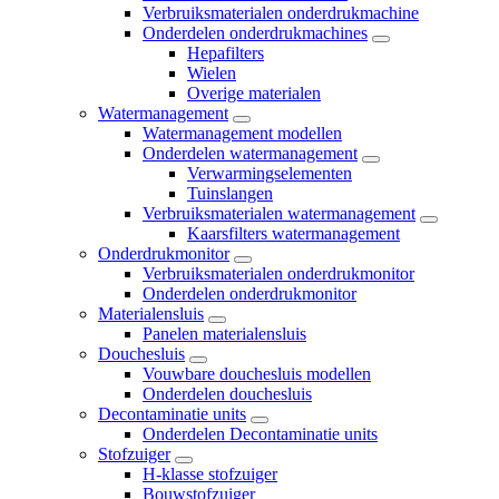
Verbruiksmaterialen onderdrukmachine
Onderdelen onderdrukmachines
Hepafilters
Wielen
Overige materialen
Watermanagement
Watermanagement modellen
Onderdelen watermanagement
Verwarmingselementen
Tuinslangen
Verbruiksmaterialen watermanagement
Kaarsfilters watermanagement
Onderdrukmonitor
Verbruiksmaterialen onderdrukmonitor
Onderdelen onderdrukmonitor
Materialensluis
Panelen materialensluis
Douchesluis
Vouwbare douchesluis modellen
Onderdelen douchesluis
Decontaminatie units
Onderdelen Decontaminatie units
Stofzuiger
H-klasse stofzuiger
Bouwstofzuiger