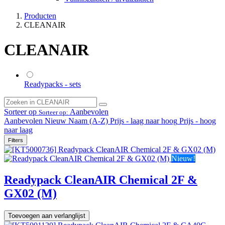
Producten
CLEANAIR
CLEANAIR
Readypacks - sets
Sorteer op
Aanbevolen
Sorteer op:
Aanbevolen
Nieuw
Naam (A-Z)
Prijs - laag naar hoog
Prijs - hoog
naar laag
Filters
Nieuw!
Readypack CleanAIR Chemical 2F &
GX02 (M)
Toevoegen aan verlanglijst