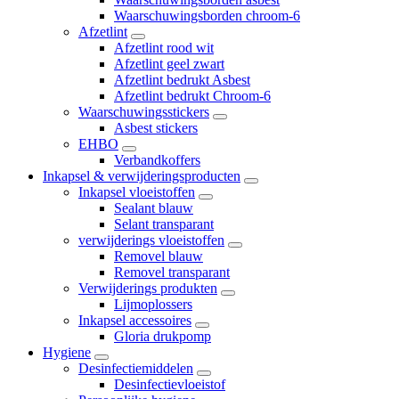
Waarschuwingsborden chroom-6
Afzetlint
Afzetlint rood wit
Afzetlint geel zwart
Afzetlint bedrukt Asbest
Afzetlint bedrukt Chroom-6
Waarschuwingsstickers
Asbest stickers
EHBO
Verbandkoffers
Inkapsel & verwijderingsproducten
Inkapsel vloeistoffen
Sealant blauw
Selant transparant
verwijderings vloeistoffen
Removel blauw
Removel transparant
Verwijderings produkten
Lijmoplossers
Inkapsel accessoires
Gloria drukpomp
Hygiene
Desinfectiemiddelen
Desinfectievloeistof