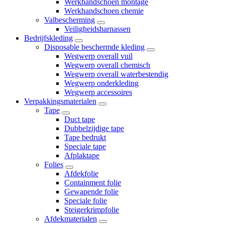
Werkhandschoen montage
Werkhandschoen chemie
Valbescherming
Veiligheidsharnassen
Bedrijfskleding
Disposable beschermde kleding
Wegwerp overall vuil
Wegwerp overall chemisch
Wegwerp overall waterbestendig
Wegwerp onderkleding
Wegwerp accessoires
Verpakkingsmaterialen
Tape
Duct tape
Dubbelzijdige tape
Tape bedrukt
Speciale tape
Afplaktape
Folies
Afdekfolie
Containment folie
Gewapende folie
Speciale folie
Steigerkrimpfolie
Afdekmaterialen