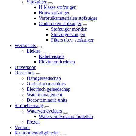
Stofzuiger
H-klasse stofzuiger
Bouwstofzuiger
Verbruiksmaterialen stofzuiger
Onderdelen stofzuiger
Stofzuiger monden
Stofzuigerslangen
Filters t.b.v. stofzuiger
Werkplaats
Elektra
Kabelhaspels
Elektra onderdelen
Uitverkoop
Occasions
Handgereedschap
Onderdrukmachines
Electrisch gereedschap
Watermanagement
Decontaminatie units
Stofbeheersing
Watervernevelaars
Watervernevelaars modellen
Frezen
Verhuur
Kantoorbenodigdheden