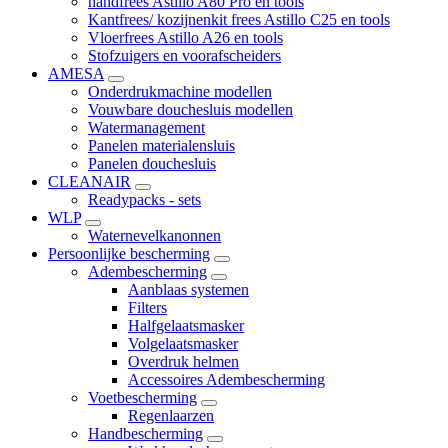
handfrees Astillo A80 Pro en tools
Kantfrees/ kozijnenkit frees Astillo C25 en tools
Vloerfrees Astillo A26 en tools
Stofzuigers en voorafscheiders
AMESA
Onderdrukmachine modellen
Vouwbare douchesluis modellen
Watermanagement
Panelen materialensluis
Panelen douchesluis
CLEANAIR
Readypacks - sets
WLP
Waternevelkanonnen
Persoonlijke bescherming
Adembescherming
Aanblaas systemen
Filters
Halfgelaatsmasker
Volgelaatsmasker
Overdruk helmen
Accessoires Adembescherming
Voetbescherming
Regenlaarzen
Handbescherming