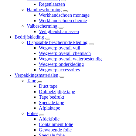
Regenlaarzen
Handbescherming
Werkhandschoen montage
Werkhandschoen chemie
Valbescherming
Veiligheidsharnassen
Bedrijfskleding
Disposable beschermde kleding
Wegwerp overall vuil
Wegwerp overall chemisch
Wegwerp overall waterbestendig
Wegwerp onderkleding
Wegwerp accessoires
Verpakkingsmaterialen
Tape
Duct tape
Dubbelzijdige tape
Tape bedrukt
Speciale tape
Afplaktape
Folies
Afdekfolie
Containment folie
Gewapende folie
Speciale folie