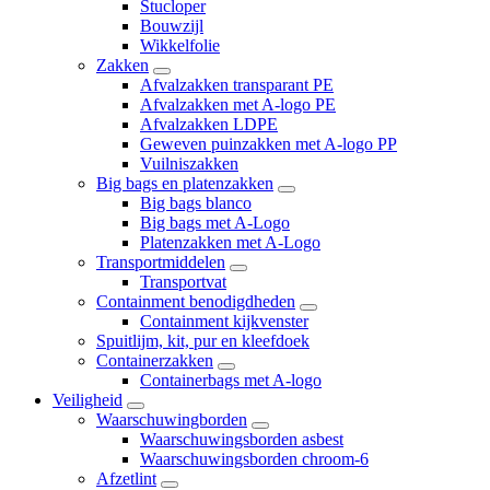
Stucloper
Bouwzijl
Wikkelfolie
Zakken
Afvalzakken transparant PE
Afvalzakken met A-logo PE
Afvalzakken LDPE
Geweven puinzakken met A-logo PP
Vuilniszakken
Big bags en platenzakken
Big bags blanco
Big bags met A-Logo
Platenzakken met A-Logo
Transportmiddelen
Transportvat
Containment benodigdheden
Containment kijkvenster
Spuitlijm, kit, pur en kleefdoek
Containerzakken
Containerbags met A-logo
Veiligheid
Waarschuwingborden
Waarschuwingsborden asbest
Waarschuwingsborden chroom-6
Afzetlint