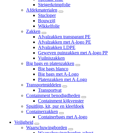
Steigerkrimpfolie
Afdekmaterialen
Stucloper
Bouwzijl
Wikkelfolie
Zakken
Afvalzakken transparant PE
Afvalzakken met A-logo PE
Afvalzakken LDPE
Geweven puinzakken met A-logo PP
Vuilniszakken
Big bags en platenzakken
Big bags blanco
Big bags met A-Logo
Platenzakken met A-Logo
Transportmiddelen
Transportvat
Containment benodigdheden
Containment kijkvenster
Spuitlijm, kit, pur en kleefdoek
Containerzakken
Containerbags met A-logo
Veiligheid
Waarschuwingborden
Waarschuwingsborden asbest