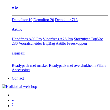
wlp
Demolitor 10
Demolitor 20
Demolitor 718
Astillo
Handfrees A80 Pro
Vloerfrees A26 Pro
Stofzuiger TopVac
230
Voorafscheider BigBag
Astillo Freeskoppen
cleanair
Readypack met masker
Readypack met overdrukhelm
Filters
Accessoires
Contact
0
0