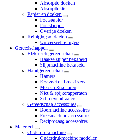
Absorptie doeken
Absorptiekits
Papier en doeken
Poetspapier
Poetslappen
Overige doeken
Reinigingsmiddelen
Universeel reinigers
Gereedschappen
Elektrisch gereedschap
Haakse slijper bekabeld
Slijpmachine bekabeld
Handgereedschap
Hamers
Koevoet en breekijzers
Messen & scharen
Niet & spijkerapparaten
Schroevendraaiers
Gereedschap accessoires
Boormachine accessoires
Freesmachine accessoires
Reciprozaag accessoires
Materieel
Onderdrukmachine
Onderdrukmachine modellen