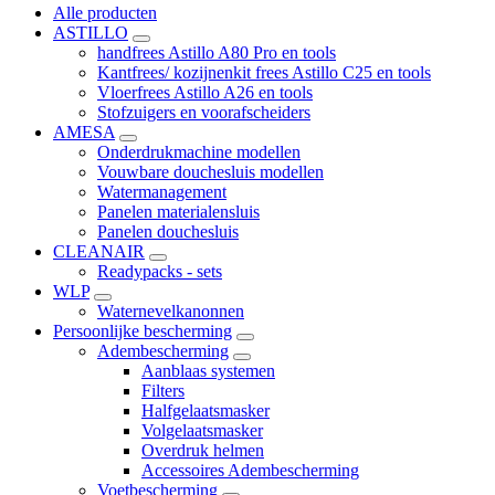
Alle producten
ASTILLO
handfrees Astillo A80 Pro en tools
Kantfrees/ kozijnenkit frees Astillo C25 en tools
Vloerfrees Astillo A26 en tools
Stofzuigers en voorafscheiders
AMESA
Onderdrukmachine modellen
Vouwbare douchesluis modellen
Watermanagement
Panelen materialensluis
Panelen douchesluis
CLEANAIR
Readypacks - sets
WLP
Waternevelkanonnen
Persoonlijke bescherming
Adembescherming
Aanblaas systemen
Filters
Halfgelaatsmasker
Volgelaatsmasker
Overdruk helmen
Accessoires Adembescherming
Voetbescherming