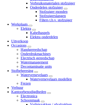
Verbruiksmaterialen stofzuiger
Onderdelen stofzuiger
Stofzuiger monden
Stofzuigerslangen
Filters t.b.v. stofzuiger
Werkplaats
Elektra
Kabelhaspels
Elektra onderdelen
Uitverkoop
Occasions
Handgereedschap
Onderdrukmachines
Electrisch gereedschap
Watermanagement
Decontaminatie units
Stofbeheersing
Watervernevelaars
Watervernevelaars modellen
Frezen
Verhuur
Kantoorbenodigdheden
Electronica
Schoonmaak
Vuilniszakken / afvalzakken