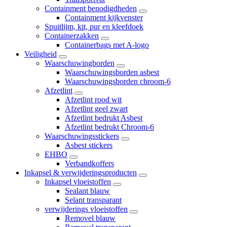
Containment benodigdheden
Containment kijkvenster
Spuitlijm, kit, pur en kleefdoek
Containerzakken
Containerbags met A-logo
Veiligheid
Waarschuwingborden
Waarschuwingsborden asbest
Waarschuwingsborden chroom-6
Afzetlint
Afzetlint rood wit
Afzetlint geel zwart
Afzetlint bedrukt Asbest
Afzetlint bedrukt Chroom-6
Waarschuwingsstickers
Asbest stickers
EHBO
Verbandkoffers
Inkapsel & verwijderingsproducten
Inkapsel vloeistoffen
Sealant blauw
Selant transparant
verwijderings vloeistoffen
Removel blauw