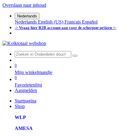
Overslaan naar inhoud
Nederlands
Nederlands
English (US)
Français
Español
-> Vraag hier B2B account aan voor de scherpste prijzen <-
0
Mijn winkelmandje
0
Favorietenlijst
Aanmelden
Startpagina
Shop
WLP
AMESA