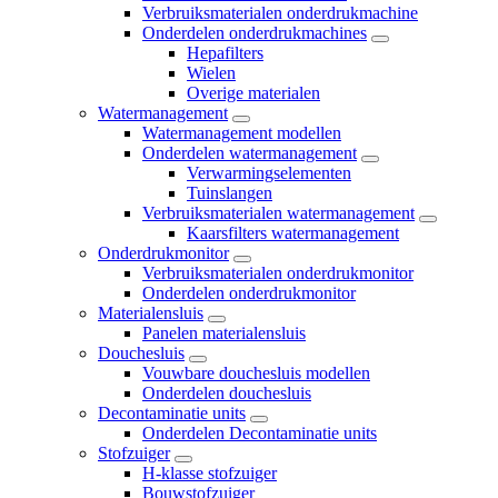
Verbruiksmaterialen onderdrukmachine
Onderdelen onderdrukmachines
Hepafilters
Wielen
Overige materialen
Watermanagement
Watermanagement modellen
Onderdelen watermanagement
Verwarmingselementen
Tuinslangen
Verbruiksmaterialen watermanagement
Kaarsfilters watermanagement
Onderdrukmonitor
Verbruiksmaterialen onderdrukmonitor
Onderdelen onderdrukmonitor
Materialensluis
Panelen materialensluis
Douchesluis
Vouwbare douchesluis modellen
Onderdelen douchesluis
Decontaminatie units
Onderdelen Decontaminatie units
Stofzuiger
H-klasse stofzuiger
Bouwstofzuiger