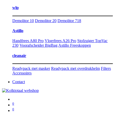
wlp
Demolitor 10
Demolitor 20
Demolitor 718
Astillo
Handfrees A80 Pro
Vloerfrees A26 Pro
Stofzuiger TopVac
230
Voorafscheider BigBag
Astillo Freeskoppen
cleanair
Readypack met masker
Readypack met overdrukhelm
Filters
Accessoires
Contact
0
0