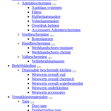
Adembescherming
Aanblaas systemen
Filters
Halfgelaatsmasker
Volgelaatsmasker
Overdruk helmen
Accessoires Adembescherming
Voetbescherming
Regenlaarzen
Handbescherming
Werkhandschoen montage
Werkhandschoen chemie
Valbescherming
Veiligheidsharnassen
Bedrijfskleding
Disposable beschermde kleding
Wegwerp overall vuil
Wegwerp overall chemisch
Wegwerp overall waterbestendig
Wegwerp onderkleding
Wegwerp accessoires
Verpakkingsmaterialen
Tape
Duct tape
Dubbelzijdige tape