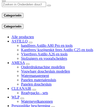
Categorieën
Categorieën
Alle producten
ASTILLO
handfrees Astillo A80 Pro en tools
Kantfrees/ kozijnenkit frees Astillo C25 en tools
Vloerfrees Astillo A26 en tools
Stofzuigers en voorafscheiders
AMESA
Onderdrukmachine modellen
Vouwbare douchesluis modellen
Watermanagement
Panelen materialensluis
Panelen douchesluis
CLEANAIR
Readypacks - sets
WLP
Waternevelkanonnen
Persoonlijke bescherming