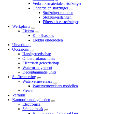
Verbruiksmaterialen stofzuiger
Onderdelen stofzuiger
Stofzuiger monden
Stofzuigerslangen
Filters t.b.v. stofzuiger
Werkplaats
Elektra
Kabelhaspels
Elektra onderdelen
Uitverkoop
Occasions
Handgereedschap
Onderdrukmachines
Electrisch gereedschap
Watermanagement
Decontaminatie units
Stofbeheersing
Watervernevelaars
Watervernevelaars modellen
Frezen
Verhuur
Kantoorbenodigdheden
Electronica
Schoonmaak
Vuilniszakken / afvalzakken