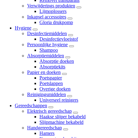
Removel transparant
Verwijderings produkten
Lijmoplossers
Inkapsel accessoires
Gloria drukpomp
Hygiene
Desinfectiemiddelen
Desinfectievloeistof
Persoonlijke hygiene
Shampoo
Absorptiemiddelen
Absorptie doeken
Absorptiekits
Papier en doeken
Poetspapier
Poetslappen
Overige doeken
Reinigingsmiddelen
Universeel reinigers
Gereedschappen
Elektrisch gereedschap
Haakse slijper bekabeld
Slijpmachine bekabeld
Handgereedschap
Hamers