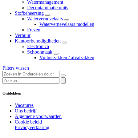
Watermanagement
Decontaminatie units
Stofbeheersing
Watervernevelaars
Watervernevelaars modellen
Frezen
Verhuur
Kantoorbenodigdheden
Electronica
Schoonmaak
Vuilniszakken / afvalzakken
Filters wissen
Ontdekken
Vacatures
Ons bedrijf
Algemene voorwaarden
Cookie beleid
Privacyverklaring