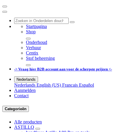
Startpagina
Shop
Onderhoud
Verhuur
Centix
Stof beheersing
-> Vraag hier B2B account aan voor de scherpste prijzen <-
Nederlands
Nederlands
English (US)
Français
Español
Aanmelden
Contact
Categorieën
Alle producten
ASTILLO