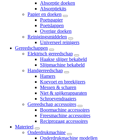
Absorptie doeken
Absorptiekits
Papier en doeken
Poetspapier
Poetslappen
Overige doeken
Reinigingsmiddelen
Universeel reinigers
Gereedschappen
Elektrisch gereedschap
Haakse slijper bekabeld
Slijpmachine bekabeld
Handgereedschap
Hamers
Koevoet en breekijzers
Messen & scharen
Niet & spijkerapparaten
Schroevendraaiers
Gereedschap accessoires
Boormachine accessoires
Freesmachine accessoires
Reciprozaag accessoires
Materieel
Onderdrukmachine
Onderdrukmachine modellen