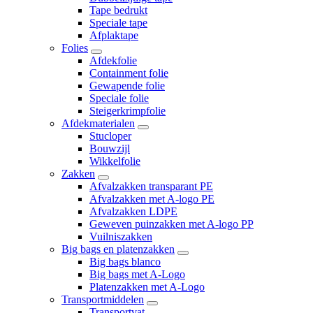
Tape bedrukt
Speciale tape
Afplaktape
Folies
Afdekfolie
Containment folie
Gewapende folie
Speciale folie
Steigerkrimpfolie
Afdekmaterialen
Stucloper
Bouwzijl
Wikkelfolie
Zakken
Afvalzakken transparant PE
Afvalzakken met A-logo PE
Afvalzakken LDPE
Geweven puinzakken met A-logo PP
Vuilniszakken
Big bags en platenzakken
Big bags blanco
Big bags met A-Logo
Platenzakken met A-Logo
Transportmiddelen
Transportvat