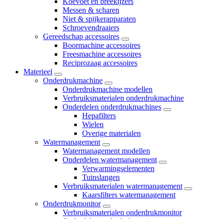
Koevoet en breekijzers
Messen & scharen
Niet & spijkerapparaten
Schroevendraaiers
Gereedschap accessoires
Boormachine accessoires
Freesmachine accessoires
Reciprozaag accessoires
Materieel
Onderdrukmachine
Onderdrukmachine modellen
Verbruiksmaterialen onderdrukmachine
Onderdelen onderdrukmachines
Hepafilters
Wielen
Overige materialen
Watermanagement
Watermanagement modellen
Onderdelen watermanagement
Verwarmingselementen
Tuinslangen
Verbruiksmaterialen watermanagement
Kaarsfilters watermanagement
Onderdrukmonitor
Verbruiksmaterialen onderdrukmonitor