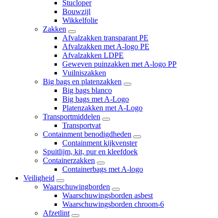
Stucloper
Bouwzijl
Wikkelfolie
Zakken
Afvalzakken transparant PE
Afvalzakken met A-logo PE
Afvalzakken LDPE
Geweven puinzakken met A-logo PP
Vuilniszakken
Big bags en platenzakken
Big bags blanco
Big bags met A-Logo
Platenzakken met A-Logo
Transportmiddelen
Transportvat
Containment benodigdheden
Containment kijkvenster
Spuitlijm, kit, pur en kleefdoek
Containerzakken
Containerbags met A-logo
Veiligheid
Waarschuwingborden
Waarschuwingsborden asbest
Waarschuwingsborden chroom-6
Afzetlint