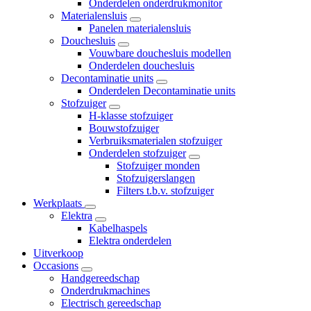
Onderdelen onderdrukmonitor
Materialensluis
Panelen materialensluis
Douchesluis
Vouwbare douchesluis modellen
Onderdelen douchesluis
Decontaminatie units
Onderdelen Decontaminatie units
Stofzuiger
H-klasse stofzuiger
Bouwstofzuiger
Verbruiksmaterialen stofzuiger
Onderdelen stofzuiger
Stofzuiger monden
Stofzuigerslangen
Filters t.b.v. stofzuiger
Werkplaats
Elektra
Kabelhaspels
Elektra onderdelen
Uitverkoop
Occasions
Handgereedschap
Onderdrukmachines
Electrisch gereedschap