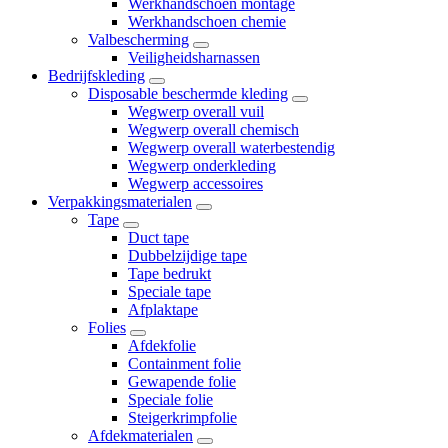
Werkhandschoen montage
Werkhandschoen chemie
Valbescherming
Veiligheidsharnassen
Bedrijfskleding
Disposable beschermde kleding
Wegwerp overall vuil
Wegwerp overall chemisch
Wegwerp overall waterbestendig
Wegwerp onderkleding
Wegwerp accessoires
Verpakkingsmaterialen
Tape
Duct tape
Dubbelzijdige tape
Tape bedrukt
Speciale tape
Afplaktape
Folies
Afdekfolie
Containment folie
Gewapende folie
Speciale folie
Steigerkrimpfolie
Afdekmaterialen