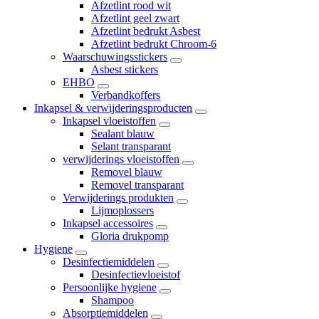
Afzetlint rood wit
Afzetlint geel zwart
Afzetlint bedrukt Asbest
Afzetlint bedrukt Chroom-6
Waarschuwingsstickers
Asbest stickers
EHBO
Verbandkoffers
Inkapsel & verwijderingsproducten
Inkapsel vloeistoffen
Sealant blauw
Selant transparant
verwijderings vloeistoffen
Removel blauw
Removel transparant
Verwijderings produkten
Lijmoplossers
Inkapsel accessoires
Gloria drukpomp
Hygiene
Desinfectiemiddelen
Desinfectievloeistof
Persoonlijke hygiene
Shampoo
Absorptiemiddelen