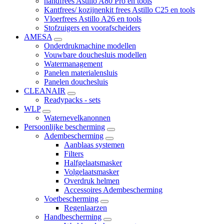
handfrees Astillo A80 Pro en tools
Kantfrees/ kozijnenkit frees Astillo C25 en tools
Vloerfrees Astillo A26 en tools
Stofzuigers en voorafscheiders
AMESA
Onderdrukmachine modellen
Vouwbare douchesluis modellen
Watermanagement
Panelen materialensluis
Panelen douchesluis
CLEANAIR
Readypacks - sets
WLP
Waternevelkanonnen
Persoonlijke bescherming
Adembescherming
Aanblaas systemen
Filters
Halfgelaatsmasker
Volgelaatsmasker
Overdruk helmen
Accessoires Adembescherming
Voetbescherming
Regenlaarzen
Handbescherming