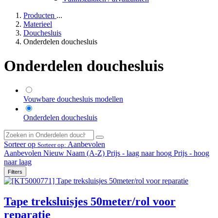
Producten
...
Materieel
Douchesluis
Onderdelen douchesluis
Onderdelen douchesluis
Vouwbare douchesluis modellen
Onderdelen douchesluis
Sorteer op
Aanbevolen
Sorteer op:
Aanbevolen
Nieuw
Naam (A-Z)
Prijs - laag naar hoog
Prijs - hoog
naar laag
Filters
Tape treksluisjes 50meter/rol voor
reparatie