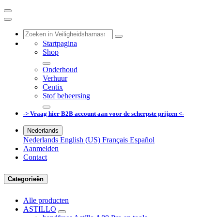
Startpagina
Shop
Onderhoud
Verhuur
Centix
Stof beheersing
-> Vraag hier B2B account aan voor de scherpste prijzen <-
Nederlands
Nederlands
English (US)
Français
Español
Aanmelden
Contact
Categorieën
Alle producten
ASTILLO