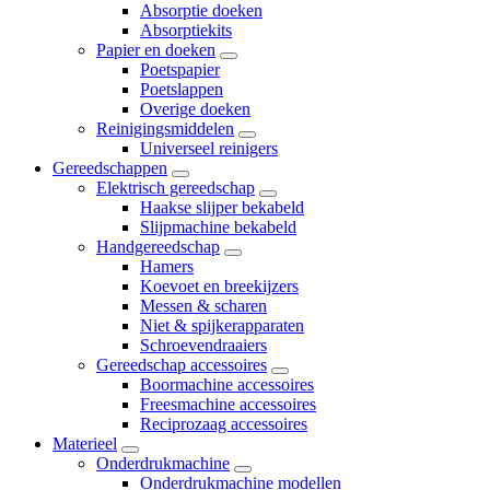
Absorptie doeken
Absorptiekits
Papier en doeken
Poetspapier
Poetslappen
Overige doeken
Reinigingsmiddelen
Universeel reinigers
Gereedschappen
Elektrisch gereedschap
Haakse slijper bekabeld
Slijpmachine bekabeld
Handgereedschap
Hamers
Koevoet en breekijzers
Messen & scharen
Niet & spijkerapparaten
Schroevendraaiers
Gereedschap accessoires
Boormachine accessoires
Freesmachine accessoires
Reciprozaag accessoires
Materieel
Onderdrukmachine
Onderdrukmachine modellen