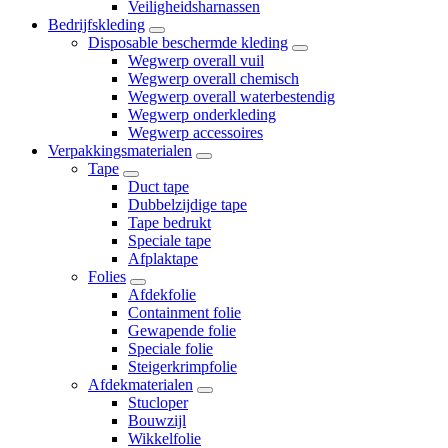
Veiligheidsharnassen
Bedrijfskleding
Disposable beschermde kleding
Wegwerp overall vuil
Wegwerp overall chemisch
Wegwerp overall waterbestendig
Wegwerp onderkleding
Wegwerp accessoires
Verpakkingsmaterialen
Tape
Duct tape
Dubbelzijdige tape
Tape bedrukt
Speciale tape
Afplaktape
Folies
Afdekfolie
Containment folie
Gewapende folie
Speciale folie
Steigerkrimpfolie
Afdekmaterialen
Stucloper
Bouwzijl
Wikkelfolie