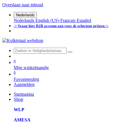
Overslaan naar inhoud
Nederlands
Nederlands
English (US)
Français
Español
-> Vraag hier B2B account aan voor de scherpste prijzen <-
0
Mijn winkelmandje
0
Favorietenlijst
Aanmelden
Startpagina
Shop
WLP
AMESA