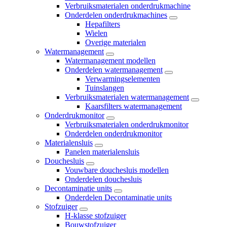
Verbruiksmaterialen onderdrukmachine
Onderdelen onderdrukmachines
Hepafilters
Wielen
Overige materialen
Watermanagement
Watermanagement modellen
Onderdelen watermanagement
Verwarmingselementen
Tuinslangen
Verbruiksmaterialen watermanagement
Kaarsfilters watermanagement
Onderdrukmonitor
Verbruiksmaterialen onderdrukmonitor
Onderdelen onderdrukmonitor
Materialensluis
Panelen materialensluis
Douchesluis
Vouwbare douchesluis modellen
Onderdelen douchesluis
Decontaminatie units
Onderdelen Decontaminatie units
Stofzuiger
H-klasse stofzuiger
Bouwstofzuiger