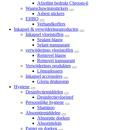
Afzetlint bedrukt Chroom-6
Waarschuwingsstickers
Asbest stickers
EHBO
Verbandkoffers
Inkapsel & verwijderingsproducten
Inkapsel vloeistoffen
Sealant blauw
Selant transparant
verwijderings vloeistoffen
Removel blauw
Removel transparant
Verwijderings produkten
Lijmoplossers
Inkapsel accessoires
Gloria drukpomp
Hygiene
Desinfectiemiddelen
Desinfectievloeistof
Persoonlijke hygiene
Shampoo
Absorptiemiddelen
Absorptie doeken
Absorptiekits
Papier en doeken