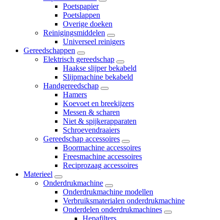
Poetspapier
Poetslappen
Overige doeken
Reinigingsmiddelen
Universeel reinigers
Gereedschappen
Elektrisch gereedschap
Haakse slijper bekabeld
Slijpmachine bekabeld
Handgereedschap
Hamers
Koevoet en breekijzers
Messen & scharen
Niet & spijkerapparaten
Schroevendraaiers
Gereedschap accessoires
Boormachine accessoires
Freesmachine accessoires
Reciprozaag accessoires
Materieel
Onderdrukmachine
Onderdrukmachine modellen
Verbruiksmaterialen onderdrukmachine
Onderdelen onderdrukmachines
Hepafilters