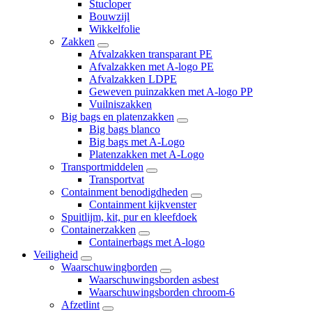
Stucloper
Bouwzijl
Wikkelfolie
Zakken
Afvalzakken transparant PE
Afvalzakken met A-logo PE
Afvalzakken LDPE
Geweven puinzakken met A-logo PP
Vuilniszakken
Big bags en platenzakken
Big bags blanco
Big bags met A-Logo
Platenzakken met A-Logo
Transportmiddelen
Transportvat
Containment benodigdheden
Containment kijkvenster
Spuitlijm, kit, pur en kleefdoek
Containerzakken
Containerbags met A-logo
Veiligheid
Waarschuwingborden
Waarschuwingsborden asbest
Waarschuwingsborden chroom-6
Afzetlint