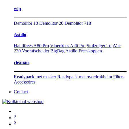
wlp
Demolitor 10
Demolitor 20
Demolitor 718
Astillo
Handfrees A80 Pro
Vloerfrees A26 Pro
Stofzuiger TopVac
230
Voorafscheider BigBag
Astillo Freeskoppen
cleanair
Readypack met masker
Readypack met overdrukhelm
Filters
Accessoires
Contact
0
0