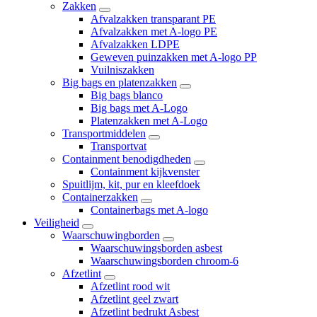
Zakken
Afvalzakken transparant PE
Afvalzakken met A-logo PE
Afvalzakken LDPE
Geweven puinzakken met A-logo PP
Vuilniszakken
Big bags en platenzakken
Big bags blanco
Big bags met A-Logo
Platenzakken met A-Logo
Transportmiddelen
Transportvat
Containment benodigdheden
Containment kijkvenster
Spuitlijm, kit, pur en kleefdoek
Containerzakken
Containerbags met A-logo
Veiligheid
Waarschuwingborden
Waarschuwingsborden asbest
Waarschuwingsborden chroom-6
Afzetlint
Afzetlint rood wit
Afzetlint geel zwart
Afzetlint bedrukt Asbest