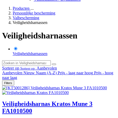
Producten
...
Persoonlijke bescherming
Valbescherming
Veiligheidsharnassen
Veiligheidsharnassen
Veiligheidsharnassen
Sorteer op
Aanbevolen
Sorteer op:
Aanbevolen
Nieuw
Naam (A-Z)
Prijs - laag naar hoog
Prijs - hoog
naar laag
Filters
Veiligheidsharnas Kratos Mune 3
FA1010500