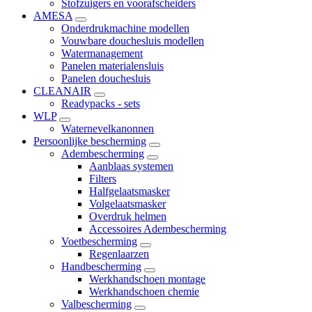
Stofzuigers en voorafscheiders
AMESA
Onderdrukmachine modellen
Vouwbare douchesluis modellen
Watermanagement
Panelen materialensluis
Panelen douchesluis
CLEANAIR
Readypacks - sets
WLP
Waternevelkanonnen
Persoonlijke bescherming
Adembescherming
Aanblaas systemen
Filters
Halfgelaatsmasker
Volgelaatsmasker
Overdruk helmen
Accessoires Adembescherming
Voetbescherming
Regenlaarzen
Handbescherming
Werkhandschoen montage
Werkhandschoen chemie
Valbescherming