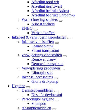
Afzetlint rood wit
Afzetlint geel zwart
Afzetlint bedrukt Asbest
Afzetlint bedrukt Chroom-6
Waarschuwingsstickers
Asbest stickers
EHBO
Verbandkoffers
Inkapsel & verwijderingsproducten
Inkapsel vloeistoffen
Sealant blauw
Selant transparant
verwijderings vloeistoffen
Removel blauw
Removel transparant
Verwijderings produkten
Lijmoplossers
Inkapsel accessoires
Gloria drukpomp
Hygiene
Desinfectiemiddelen
Desinfectievloeistof
Persoonlijke hygiene
Shampoo
Absorptiemiddelen