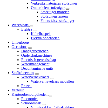
Verbruiksmaterialen stofzuiger
Onderdelen stofzuiger
Stofzuiger monden
Stofzuigerslangen
Filters t.b.v. stofzuiger
Werkplaats
Elektra
Kabelhaspels
Elektra onderdelen
Uitverkoop
Occasions
Handgereedschap
Onderdrukmachines
Electrisch gereedschap
Watermanagement
Decontaminatie units
Stofbeheersing
Watervernevelaars
Watervernevelaars modellen
Frezen
Verhuur
Kantoorbenodigdheden
Electronica
Schoonmaak
Vuilniszakken / afvalzakken