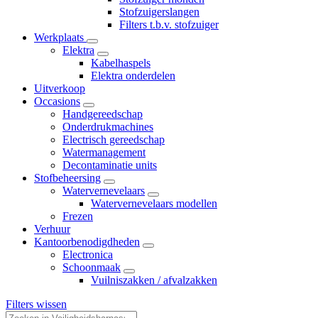
Stofzuigerslangen
Filters t.b.v. stofzuiger
Werkplaats
Elektra
Kabelhaspels
Elektra onderdelen
Uitverkoop
Occasions
Handgereedschap
Onderdrukmachines
Electrisch gereedschap
Watermanagement
Decontaminatie units
Stofbeheersing
Watervernevelaars
Watervernevelaars modellen
Frezen
Verhuur
Kantoorbenodigdheden
Electronica
Schoonmaak
Vuilniszakken / afvalzakken
Filters wissen