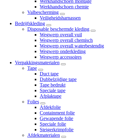
Werkhandschoen montage
Werkhandschoen chemie
Valbescherming
Veiligheidsharnassen
Bedrijfskleding
Disposable beschermde kleding
Wegwerp overall vuil
Wegwerp overall chemisch
Wegwerp overall waterbestendig
Wegwerp onderkleding
Wegwerp accessoires
Verpakkingsmaterialen
Tape
Duct tape
Dubbelzijdige tape
Tape bedrukt
Speciale tape
Afplaktape
Folies
Afdekfolie
Containment folie
Gewapende folie
Speciale folie
Steigerkrimpfolie
Afdekmaterialen