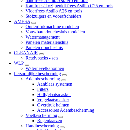
handfrees Astillo A80 Pro en tools
Kantfrees/ kozijnenkit frees Astillo C25 en tools
Vloerfrees Astillo A26 en tools
Stofzuigers en voorafscheiders
AMESA
Onderdrukmachine modellen
Vouwbare douchesluis modellen
Watermanagement
Panelen materialensluis
Panelen douchesluis
CLEANAIR
Readypacks - sets
WLP
Waternevelkanonnen
Persoonlijke bescherming
Adembescherming
Aanblaas systemen
Filters
Halfgelaatsmasker
Volgelaatsmasker
Overdruk helmen
Accessoires Adembescherming
Voetbescherming
Regenlaarzen
Handbescherming