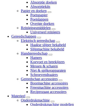
Absorptie doeken
Absorptiekits
Papier en doeken
Poetspapier
Poetslappen
Overige doeken
Reinigingsmiddelen
Universeel reinigers
Gereedschappen
Elektrisch gereedschap
Haakse slijper bekabeld
Slijpmachine bekabeld
Handgereedschap
Hamers
Koevoet en breekijzers
Messen & scharen
Niet & spijkerapparaten
Schroevendraaiers
Gereedschap accessoires
Boormachine accessoires
Freesmachine accessoires
Reciprozaag accessoires
Materieel
Onderdrukmachine
Onderdrukmachine modellen