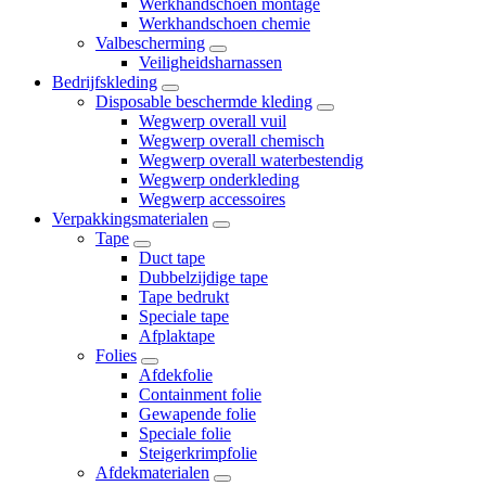
Werkhandschoen montage
Werkhandschoen chemie
Valbescherming
Veiligheidsharnassen
Bedrijfskleding
Disposable beschermde kleding
Wegwerp overall vuil
Wegwerp overall chemisch
Wegwerp overall waterbestendig
Wegwerp onderkleding
Wegwerp accessoires
Verpakkingsmaterialen
Tape
Duct tape
Dubbelzijdige tape
Tape bedrukt
Speciale tape
Afplaktape
Folies
Afdekfolie
Containment folie
Gewapende folie
Speciale folie
Steigerkrimpfolie
Afdekmaterialen