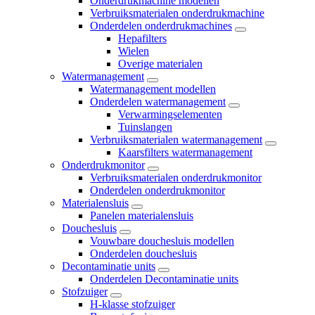
Onderdrukmachine modellen
Verbruiksmaterialen onderdrukmachine
Onderdelen onderdrukmachines
Hepafilters
Wielen
Overige materialen
Watermanagement
Watermanagement modellen
Onderdelen watermanagement
Verwarmingselementen
Tuinslangen
Verbruiksmaterialen watermanagement
Kaarsfilters watermanagement
Onderdrukmonitor
Verbruiksmaterialen onderdrukmonitor
Onderdelen onderdrukmonitor
Materialensluis
Panelen materialensluis
Douchesluis
Vouwbare douchesluis modellen
Onderdelen douchesluis
Decontaminatie units
Onderdelen Decontaminatie units
Stofzuiger
H-klasse stofzuiger