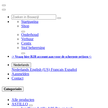
Startpagina
Shop
Onderhoud
Verhuur
Centix
Stof beheersing
-> Vraag hier B2B account aan voor de scherpste prijzen <-
Nederlands
Nederlands
English (US)
Français
Español
Aanmelden
Contact
Categorieën
Alle producten
ASTILLO