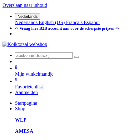
Overslaan naar inhoud
Nederlands
Nederlands
English (US)
Français
Español
-> Vraag hier B2B account aan voor de scherpste prijzen <-
0
Mijn winkelmandje
0
Favorietenlijst
Aanmelden
Startpagina
Shop
WLP
AMESA