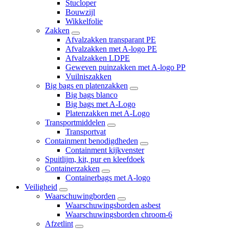
Stucloper
Bouwzijl
Wikkelfolie
Zakken
Afvalzakken transparant PE
Afvalzakken met A-logo PE
Afvalzakken LDPE
Geweven puinzakken met A-logo PP
Vuilniszakken
Big bags en platenzakken
Big bags blanco
Big bags met A-Logo
Platenzakken met A-Logo
Transportmiddelen
Transportvat
Containment benodigdheden
Containment kijkvenster
Spuitlijm, kit, pur en kleefdoek
Containerzakken
Containerbags met A-logo
Veiligheid
Waarschuwingborden
Waarschuwingsborden asbest
Waarschuwingsborden chroom-6
Afzetlint