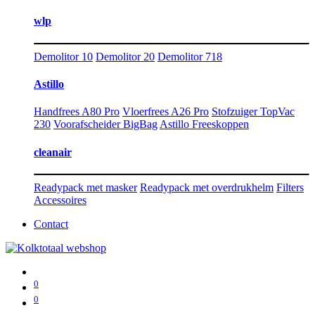
wlp
Demolitor 10
Demolitor 20
Demolitor 718
Astillo
Handfrees A80 Pro
Vloerfrees A26 Pro
Stofzuiger TopVac
230
Voorafscheider BigBag
Astillo Freeskoppen
cleanair
Readypack met masker
Readypack met overdrukhelm
Filters
Accessoires
Contact
0
0