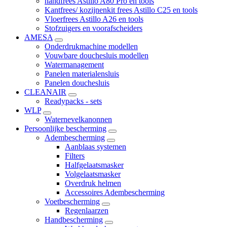
handfrees Astillo A80 Pro en tools
Kantfrees/ kozijnenkit frees Astillo C25 en tools
Vloerfrees Astillo A26 en tools
Stofzuigers en voorafscheiders
AMESA
Onderdrukmachine modellen
Vouwbare douchesluis modellen
Watermanagement
Panelen materialensluis
Panelen douchesluis
CLEANAIR
Readypacks - sets
WLP
Waternevelkanonnen
Persoonlijke bescherming
Adembescherming
Aanblaas systemen
Filters
Halfgelaatsmasker
Volgelaatsmasker
Overdruk helmen
Accessoires Adembescherming
Voetbescherming
Regenlaarzen
Handbescherming