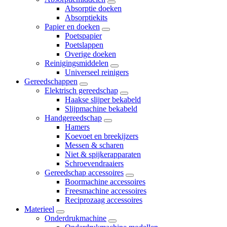
Absorptie doeken
Absorptiekits
Papier en doeken
Poetspapier
Poetslappen
Overige doeken
Reinigingsmiddelen
Universeel reinigers
Gereedschappen
Elektrisch gereedschap
Haakse slijper bekabeld
Slijpmachine bekabeld
Handgereedschap
Hamers
Koevoet en breekijzers
Messen & scharen
Niet & spijkerapparaten
Schroevendraaiers
Gereedschap accessoires
Boormachine accessoires
Freesmachine accessoires
Reciprozaag accessoires
Materieel
Onderdrukmachine