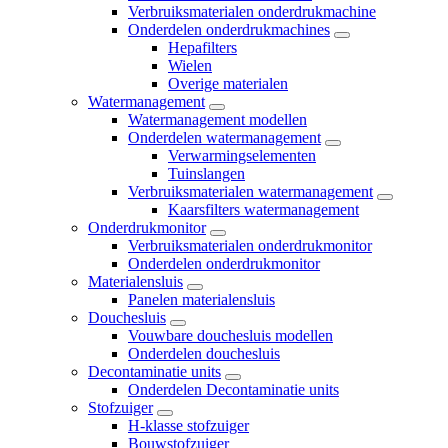
Verbruiksmaterialen onderdrukmachine
Onderdelen onderdrukmachines
Hepafilters
Wielen
Overige materialen
Watermanagement
Watermanagement modellen
Onderdelen watermanagement
Verwarmingselementen
Tuinslangen
Verbruiksmaterialen watermanagement
Kaarsfilters watermanagement
Onderdrukmonitor
Verbruiksmaterialen onderdrukmonitor
Onderdelen onderdrukmonitor
Materialensluis
Panelen materialensluis
Douchesluis
Vouwbare douchesluis modellen
Onderdelen douchesluis
Decontaminatie units
Onderdelen Decontaminatie units
Stofzuiger
H-klasse stofzuiger
Bouwstofzuiger