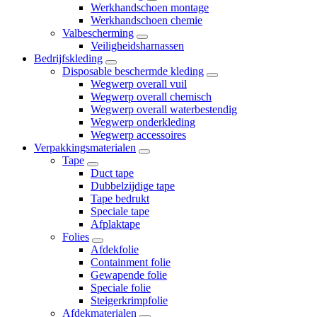
Werkhandschoen montage
Werkhandschoen chemie
Valbescherming
Veiligheidsharnassen
Bedrijfskleding
Disposable beschermde kleding
Wegwerp overall vuil
Wegwerp overall chemisch
Wegwerp overall waterbestendig
Wegwerp onderkleding
Wegwerp accessoires
Verpakkingsmaterialen
Tape
Duct tape
Dubbelzijdige tape
Tape bedrukt
Speciale tape
Afplaktape
Folies
Afdekfolie
Containment folie
Gewapende folie
Speciale folie
Steigerkrimpfolie
Afdekmaterialen