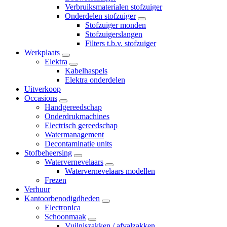
Verbruiksmaterialen stofzuiger
Onderdelen stofzuiger
Stofzuiger monden
Stofzuigerslangen
Filters t.b.v. stofzuiger
Werkplaats
Elektra
Kabelhaspels
Elektra onderdelen
Uitverkoop
Occasions
Handgereedschap
Onderdrukmachines
Electrisch gereedschap
Watermanagement
Decontaminatie units
Stofbeheersing
Watervernevelaars
Watervernevelaars modellen
Frezen
Verhuur
Kantoorbenodigdheden
Electronica
Schoonmaak
Vuilniszakken / afvalzakken