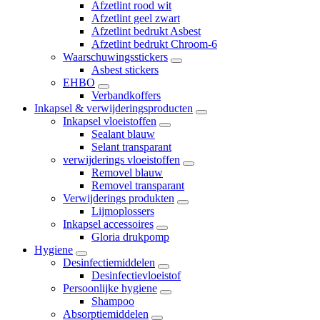
Afzetlint rood wit
Afzetlint geel zwart
Afzetlint bedrukt Asbest
Afzetlint bedrukt Chroom-6
Waarschuwingsstickers
Asbest stickers
EHBO
Verbandkoffers
Inkapsel & verwijderingsproducten
Inkapsel vloeistoffen
Sealant blauw
Selant transparant
verwijderings vloeistoffen
Removel blauw
Removel transparant
Verwijderings produkten
Lijmoplossers
Inkapsel accessoires
Gloria drukpomp
Hygiene
Desinfectiemiddelen
Desinfectievloeistof
Persoonlijke hygiene
Shampoo
Absorptiemiddelen