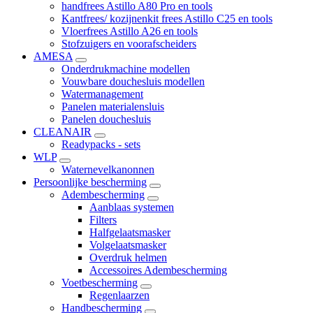
handfrees Astillo A80 Pro en tools
Kantfrees/ kozijnenkit frees Astillo C25 en tools
Vloerfrees Astillo A26 en tools
Stofzuigers en voorafscheiders
AMESA
Onderdrukmachine modellen
Vouwbare douchesluis modellen
Watermanagement
Panelen materialensluis
Panelen douchesluis
CLEANAIR
Readypacks - sets
WLP
Waternevelkanonnen
Persoonlijke bescherming
Adembescherming
Aanblaas systemen
Filters
Halfgelaatsmasker
Volgelaatsmasker
Overdruk helmen
Accessoires Adembescherming
Voetbescherming
Regenlaarzen
Handbescherming