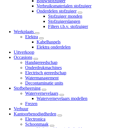
Bouwstofzuiger
Verbruiksmaterialen stofzuiger
Onderdelen stofzuiger
Stofzuiger monden
Stofzuigerslangen
Filters t.b.v. stofzuiger
Werkplaats
Elektra
Kabelhaspels
Elektra onderdelen
Uitverkoop
Occasions
Handgereedschap
Onderdrukmachines
Electrisch gereedschap
Watermanagement
Decontaminatie units
Stofbeheersing
Watervernevelaars
Watervernevelaars modellen
Frezen
Verhuur
Kantoorbenodigdheden
Electronica
Schoonmaak