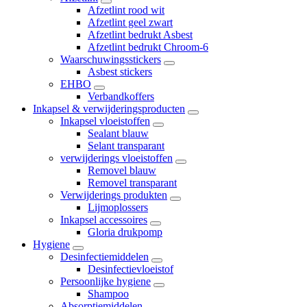
Afzetlint rood wit
Afzetlint geel zwart
Afzetlint bedrukt Asbest
Afzetlint bedrukt Chroom-6
Waarschuwingsstickers
Asbest stickers
EHBO
Verbandkoffers
Inkapsel & verwijderingsproducten
Inkapsel vloeistoffen
Sealant blauw
Selant transparant
verwijderings vloeistoffen
Removel blauw
Removel transparant
Verwijderings produkten
Lijmoplossers
Inkapsel accessoires
Gloria drukpomp
Hygiene
Desinfectiemiddelen
Desinfectievloeistof
Persoonlijke hygiene
Shampoo
Absorptiemiddelen