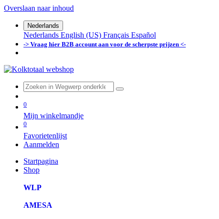
Overslaan naar inhoud
Nederlands
Nederlands
English (US)
Français
Español
-> Vraag hier B2B account aan voor de scherpste prijzen <-
0
Mijn winkelmandje
0
Favorietenlijst
Aanmelden
Startpagina
Shop
WLP
AMESA