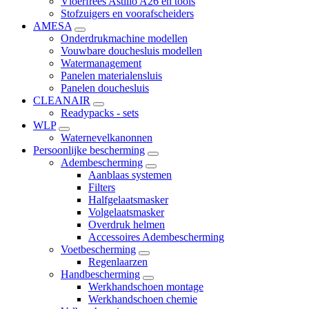
Vloerfrees Astillo A26 en tools
Stofzuigers en voorafscheiders
AMESA
Onderdrukmachine modellen
Vouwbare douchesluis modellen
Watermanagement
Panelen materialensluis
Panelen douchesluis
CLEANAIR
Readypacks - sets
WLP
Waternevelkanonnen
Persoonlijke bescherming
Adembescherming
Aanblaas systemen
Filters
Halfgelaatsmasker
Volgelaatsmasker
Overdruk helmen
Accessoires Adembescherming
Voetbescherming
Regenlaarzen
Handbescherming
Werkhandschoen montage
Werkhandschoen chemie