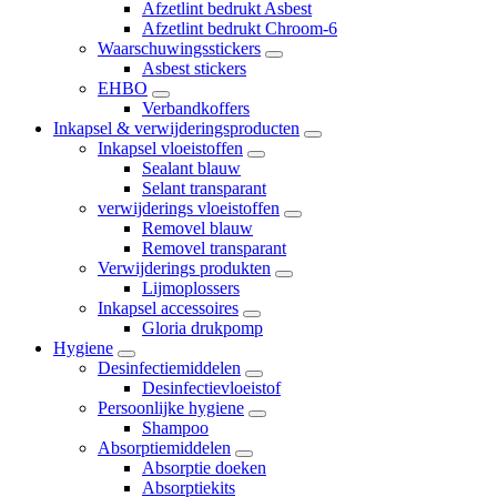
Afzetlint bedrukt Asbest
Afzetlint bedrukt Chroom-6
Waarschuwingsstickers
Asbest stickers
EHBO
Verbandkoffers
Inkapsel & verwijderingsproducten
Inkapsel vloeistoffen
Sealant blauw
Selant transparant
verwijderings vloeistoffen
Removel blauw
Removel transparant
Verwijderings produkten
Lijmoplossers
Inkapsel accessoires
Gloria drukpomp
Hygiene
Desinfectiemiddelen
Desinfectievloeistof
Persoonlijke hygiene
Shampoo
Absorptiemiddelen
Absorptie doeken
Absorptiekits