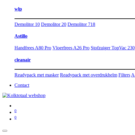
wlp
Demolitor 10
Demolitor 20
Demolitor 718
Astillo
Handfrees A80 Pro
Vloerfrees A26 Pro
Stofzuiger TopVac 230
cleanair
Readypack met masker
Readypack met overdrukhelm
Filters
A
Contact
0
0