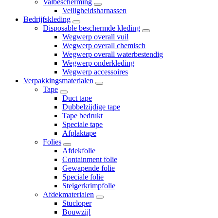
Valbescherming
Veiligheidsharnassen
Bedrijfskleding
Disposable beschermde kleding
Wegwerp overall vuil
Wegwerp overall chemisch
Wegwerp overall waterbestendig
Wegwerp onderkleding
Wegwerp accessoires
Verpakkingsmaterialen
Tape
Duct tape
Dubbelzijdige tape
Tape bedrukt
Speciale tape
Afplaktape
Folies
Afdekfolie
Containment folie
Gewapende folie
Speciale folie
Steigerkrimpfolie
Afdekmaterialen
Stucloper
Bouwzijl