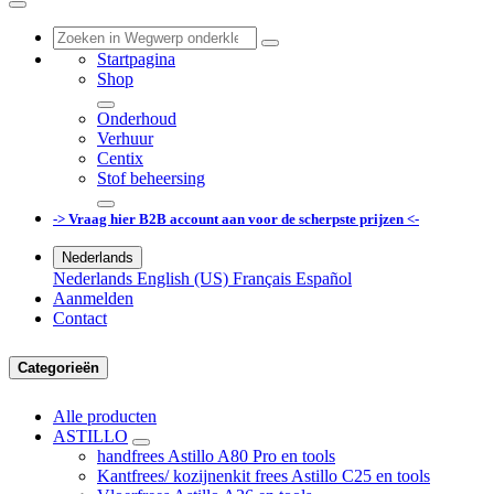
Startpagina
Shop
Onderhoud
Verhuur
Centix
Stof beheersing
-> Vraag hier B2B account aan voor de scherpste prijzen <-
Nederlands
Nederlands
English (US)
Français
Español
Aanmelden
Contact
Categorieën
Alle producten
ASTILLO
handfrees Astillo A80 Pro en tools
Kantfrees/ kozijnenkit frees Astillo C25 en tools