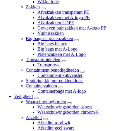
Wikkelfolie
Zakken
Afvalzakken transparant PE
Afvalzakken met A-logo PE
Afvalzakken LDPE
Geweven puinzakken met A-logo PP
Vuilniszakken
Big bags en platenzakken
Big bags blanco
Big bags met A-Logo
Platenzakken met A-Logo
Transportmiddelen
Transportvat
Containment benodigdheden
Containment kijkvenster
Spuitlijm, kit, pur en kleefdoek
Containerzakken
Containerbags met A-logo
Veiligheid
Waarschuwingborden
Waarschuwingsborden asbest
Waarschuwingsborden chroom-6
Afzetlint
Afzetlint rood wit
Afzetlint geel zwart