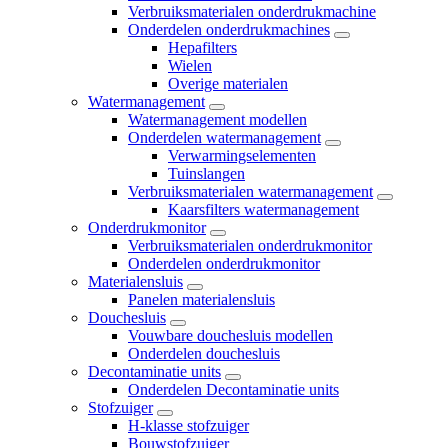
Verbruiksmaterialen onderdrukmachine
Onderdelen onderdrukmachines
Hepafilters
Wielen
Overige materialen
Watermanagement
Watermanagement modellen
Onderdelen watermanagement
Verwarmingselementen
Tuinslangen
Verbruiksmaterialen watermanagement
Kaarsfilters watermanagement
Onderdrukmonitor
Verbruiksmaterialen onderdrukmonitor
Onderdelen onderdrukmonitor
Materialensluis
Panelen materialensluis
Douchesluis
Vouwbare douchesluis modellen
Onderdelen douchesluis
Decontaminatie units
Onderdelen Decontaminatie units
Stofzuiger
H-klasse stofzuiger
Bouwstofzuiger