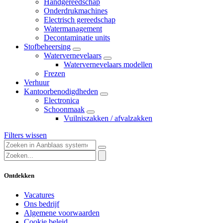
Handgereedschap
Onderdrukmachines
Electrisch gereedschap
Watermanagement
Decontaminatie units
Stofbeheersing
Watervernevelaars
Watervernevelaars modellen
Frezen
Verhuur
Kantoorbenodigdheden
Electronica
Schoonmaak
Vuilniszakken / afvalzakken
Filters wissen
Ontdekken
Vacatures
Ons bedrijf
Algemene voorwaarden
Cookie beleid