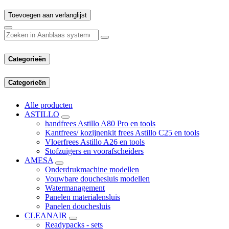
Toevoegen aan verlanglijst
Categorieën
Categorieën
Alle producten
ASTILLO
handfrees Astillo A80 Pro en tools
Kantfrees/ kozijnenkit frees Astillo C25 en tools
Vloerfrees Astillo A26 en tools
Stofzuigers en voorafscheiders
AMESA
Onderdrukmachine modellen
Vouwbare douchesluis modellen
Watermanagement
Panelen materialensluis
Panelen douchesluis
CLEANAIR
Readypacks - sets