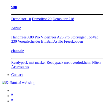
wlp
Demolitor 10
Demolitor 20
Demolitor 718
Astillo
Handfrees A80 Pro
Vloerfrees A26 Pro
Stofzuiger TopVac
230
Voorafscheider BigBag
Astillo Freeskoppen
cleanair
Readypack met masker
Readypack met overdrukhelm
Filters
Accessoires
Contact
0
0