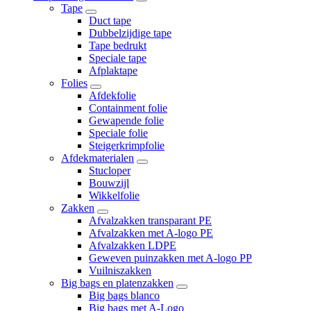
Tape
Duct tape
Dubbelzijdige tape
Tape bedrukt
Speciale tape
Afplaktape
Folies
Afdekfolie
Containment folie
Gewapende folie
Speciale folie
Steigerkrimpfolie
Afdekmaterialen
Stucloper
Bouwzijl
Wikkelfolie
Zakken
Afvalzakken transparant PE
Afvalzakken met A-logo PE
Afvalzakken LDPE
Geweven puinzakken met A-logo PP
Vuilniszakken
Big bags en platenzakken
Big bags blanco
Big bags met A-Logo