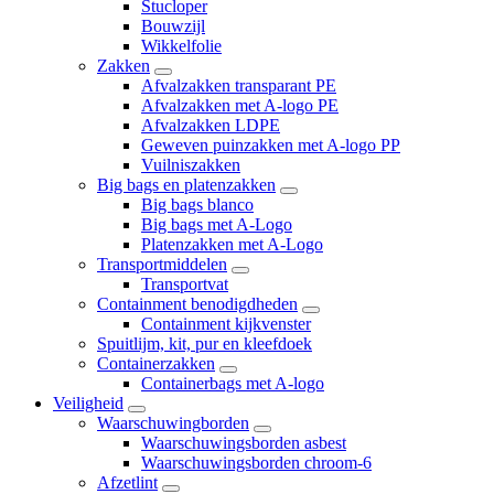
Stucloper
Bouwzijl
Wikkelfolie
Zakken
Afvalzakken transparant PE
Afvalzakken met A-logo PE
Afvalzakken LDPE
Geweven puinzakken met A-logo PP
Vuilniszakken
Big bags en platenzakken
Big bags blanco
Big bags met A-Logo
Platenzakken met A-Logo
Transportmiddelen
Transportvat
Containment benodigdheden
Containment kijkvenster
Spuitlijm, kit, pur en kleefdoek
Containerzakken
Containerbags met A-logo
Veiligheid
Waarschuwingborden
Waarschuwingsborden asbest
Waarschuwingsborden chroom-6
Afzetlint