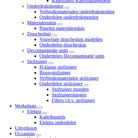
Kaarsfilters watermanagement
Onderdrukmonitor
Verbruiksmaterialen onderdrukmonitor
Onderdelen onderdrukmonitor
Materialensluis
Panelen materialensluis
Douchesluis
Vouwbare douchesluis modellen
Onderdelen douchesluis
Decontaminatie units
Onderdelen Decontaminatie units
Stofzuiger
H-klasse stofzuiger
Bouwstofzuiger
Verbruiksmaterialen stofzuiger
Onderdelen stofzuiger
Stofzuiger monden
Stofzuigerslangen
Filters t.b.v. stofzuiger
Werkplaats
Elektra
Kabelhaspels
Elektra onderdelen
Uitverkoop
Occasions