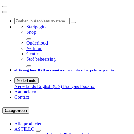
Startpagina
Shop
Onderhoud
Verhuur
Centix
Stof beheersing
-> Vraag hier B2B account aan voor de scherpste prijzen <-
Nederlands
Nederlands
English (US)
Français
Español
Aanmelden
Contact
Categorieën
Alle producten
ASTILLO