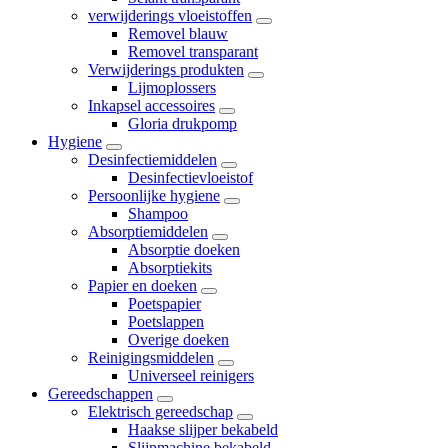
verwijderings vloeistoffen
Removel blauw
Removel transparant
Verwijderings produkten
Lijmoplossers
Inkapsel accessoires
Gloria drukpomp
Hygiene
Desinfectiemiddelen
Desinfectievloeistof
Persoonlijke hygiene
Shampoo
Absorptiemiddelen
Absorptie doeken
Absorptiekits
Papier en doeken
Poetspapier
Poetslappen
Overige doeken
Reinigingsmiddelen
Universeel reinigers
Gereedschappen
Elektrisch gereedschap
Haakse slijper bekabeld
Slijpmachine bekabeld