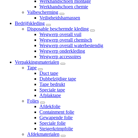
Werkhandschoen montage
Werkhandschoen chemie
Valbescherming
Veiligheidsharnassen
Bedrijfskleding
Disposable beschermde kleding
Wegwerp overall vuil
Wegwerp overall chemisch
Wegwerp overall waterbestendig
Wegwerp onderkleding
Wegwerp accessoires
Verpakkingsmaterialen
Tape
Duct tape
Dubbelzijdige tape
Tape bedrukt
Speciale tape
Afplaktape
Folies
Afdekfolie
Containment folie
Gewapende folie
Speciale folie
Steigerkrimpfolie
Afdekmaterialen