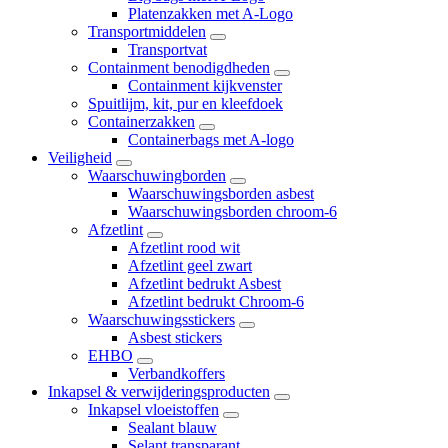
Platenzakken met A-Logo
Transportmiddelen
Transportvat
Containment benodigdheden
Containment kijkvenster
Spuitlijm, kit, pur en kleefdoek
Containerzakken
Containerbags met A-logo
Veiligheid
Waarschuwingborden
Waarschuwingsborden asbest
Waarschuwingsborden chroom-6
Afzetlint
Afzetlint rood wit
Afzetlint geel zwart
Afzetlint bedrukt Asbest
Afzetlint bedrukt Chroom-6
Waarschuwingsstickers
Asbest stickers
EHBO
Verbandkoffers
Inkapsel & verwijderingsproducten
Inkapsel vloeistoffen
Sealant blauw
Selant transparant