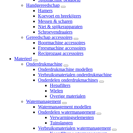
Handgereedschap
Hamers
Koevoet en breekijzers
Messen & scharen
Niet & spijkerapparaten
Schroevendraaiers
Gereedschap accessoires
Boormachine accessoires
Freesmachine accessoires
Reciprozaag accessoires
Materieel
Onderdrukmachine
Onderdrukmachine modellen
Verbruiksmaterialen onderdrukmachine
Onderdelen onderdrukmachines
Hepafilters
Wielen
Overige materialen
Watermanagement
Watermanagement modellen
Onderdelen watermanagement
Verwarmingselementen
Tuinslangen
Verbruiksmaterialen watermanagement