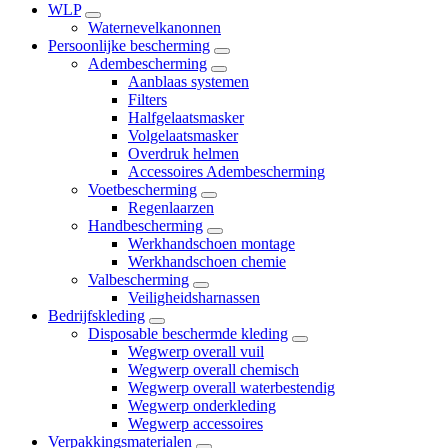
WLP
Waternevelkanonnen
Persoonlijke bescherming
Adembescherming
Aanblaas systemen
Filters
Halfgelaatsmasker
Volgelaatsmasker
Overdruk helmen
Accessoires Adembescherming
Voetbescherming
Regenlaarzen
Handbescherming
Werkhandschoen montage
Werkhandschoen chemie
Valbescherming
Veiligheidsharnassen
Bedrijfskleding
Disposable beschermde kleding
Wegwerp overall vuil
Wegwerp overall chemisch
Wegwerp overall waterbestendig
Wegwerp onderkleding
Wegwerp accessoires
Verpakkingsmaterialen