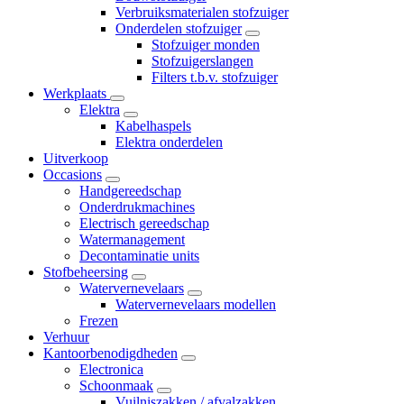
Verbruiksmaterialen stofzuiger
Onderdelen stofzuiger
Stofzuiger monden
Stofzuigerslangen
Filters t.b.v. stofzuiger
Werkplaats
Elektra
Kabelhaspels
Elektra onderdelen
Uitverkoop
Occasions
Handgereedschap
Onderdrukmachines
Electrisch gereedschap
Watermanagement
Decontaminatie units
Stofbeheersing
Watervernevelaars
Watervernevelaars modellen
Frezen
Verhuur
Kantoorbenodigdheden
Electronica
Schoonmaak
Vuilniszakken / afvalzakken