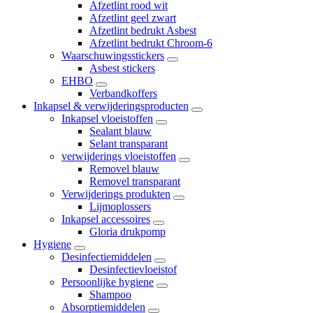
Afzetlint rood wit
Afzetlint geel zwart
Afzetlint bedrukt Asbest
Afzetlint bedrukt Chroom-6
Waarschuwingsstickers
Asbest stickers
EHBO
Verbandkoffers
Inkapsel & verwijderingsproducten
Inkapsel vloeistoffen
Sealant blauw
Selant transparant
verwijderings vloeistoffen
Removel blauw
Removel transparant
Verwijderings produkten
Lijmoplossers
Inkapsel accessoires
Gloria drukpomp
Hygiene
Desinfectiemiddelen
Desinfectievloeistof
Persoonlijke hygiene
Shampoo
Absorptiemiddelen