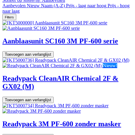
Sorteer op
Aanbevolen
Sorteer op:
Aanbevolen
Nieuw
Naam (A-Z)
Prijs - laag naar hoog
Prijs - hoog
naar laag
Filters
Aanblaasunit SC160 3M PF-600 serie
Toevoegen aan verlanglijst
Nieuw!
Readypack CleanAIR Chemical 2F &
GX02 (M)
Toevoegen aan verlanglijst
Readypack 3M PF-600 zonder masker