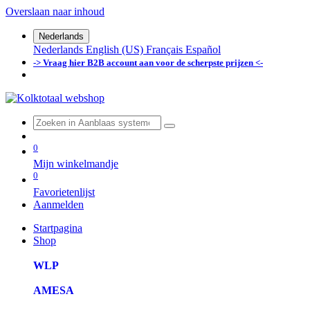
Overslaan naar inhoud
Nederlands
Nederlands
English (US)
Français
Español
-> Vraag hier B2B account aan voor de scherpste prijzen <-
0
Mijn winkelmandje
0
Favorietenlijst
Aanmelden
Startpagina
Shop
WLP
AMESA