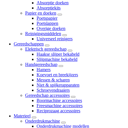
Absorptie doeken
Absorptiekits
Papier en doeken
Poetspapier
Poetslappen
Overige doeken
Reinigingsmiddelen
Universeel reinigers
Gereedschappen
Elektrisch gereedschap
Haakse slijper bekabeld
Slijpmachine bekabeld
Handgereedschap
Hamers
Koevoet en breekijzers
Messen & scharen
Niet & spijkerapparaten
Schroevendraaiers
Gereedschap accessoires
Boormachine accessoires
Freesmachine accessoires
Reciprozaag accessoires
Materieel
Onderdrukmachine
Onderdrukmachine modellen