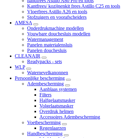
handfrees Astillo A80 Pro en tools
Kantfrees/ kozijnenkit frees Astillo C25 en tools
Vloerfrees Astillo A26 en tools
Stofzuigers en voorafscheiders
AMESA
Onderdrukmachine modellen
Vouwbare douchesluis modellen
Watermanagement
Panelen materialensluis
Panelen douchesluis
CLEANAIR
Readypacks - sets
WLP
Waternevelkanonnen
Persoonlijke bescherming
Adembescherming
Aanblaas systemen
Filters
Halfgelaatsmasker
Volgelaatsmasker
Overdruk helmen
Accessoires Adembescherming
Voetbescherming
Regenlaarzen
Handbescherming